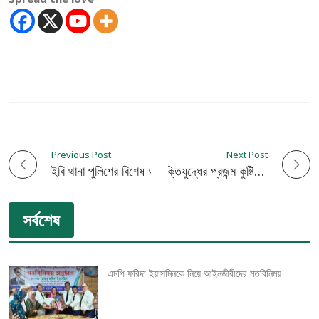
Previous Post
Next Post
P
ইবি থানা পুলিশের বিশেষ অভিযানে চার ওয়ারেন্টভুক্ত আসামি গ্রেপ্তার
বাংলাদেশ জাতীয়তাবাদী মুক্তিযুদ্ধের প্রজন্ম কুষ্টিয়া জেলা নির্বাচন পরিচালনা কমিটি অনুমোদন
o
সর্বশেষ
s
t
এমপি ফরিদা ইয়াসমিনকে নিয়ে আইনজীবীদের মতবিনিময়
n