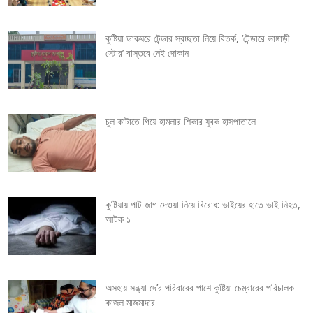
a
v
কুষ্টিয়া ডাকঘরে টেন্ডার স্বচ্ছতা নিয়ে বিতর্ক, ‘টেন্ডারে ভাঙ্গাড়ী
স্টোর’ বাস্তবে নেই দোকান
i
g
চুল কাটাতে গিয়ে হামলার শিকার যুবক হাসপাতালে
a
t
i
কুষ্টিয়ায় পাট জাগ দেওয়া নিয়ে বিরোধ: ভাইয়ের হাতে ভাই নিহত,
o
আটক ১
n
অসহায় সন্ধ্যা দে’র পরিবারের পাশে কুষ্টিয়া চেম্বারের পরিচালক
কাজল মাজমাদার