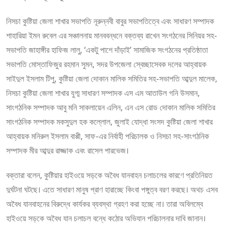
নিসচা কুষ্টিয়া জেলা শাখার সভাপতি নূরুন্নবী বাবুর সভাপতিত্বে এবং সাধারণ সম্পাদক
শাহারিয়া ইমন রুবেল এর সঞ্চালনায় মানববন্ধনে বক্তব্য রাখেন সংগঠনের সিনিয়র সহ-
সভাপতি জাহাঙ্গীর হাফিজ লালু, ‘একটু পাশে দাঁড়াই’ সামাজিক সংগঠনের প্রতিষ্ঠাতা
সভাপতি মোস্তাফিজুর রহমান সুমন, সদর উপজেলা স্বেচ্ছাসেবক দলের আহ্বায়ক
সাইদুল ইসলাম টিপু, কুষ্টিয়া জেলা দোকান মালিক সমিতির সহ-সভাপতি আব্দুল মালেক,
নিসচা কুষ্টিয়া জেলা শাখার যুগ্ম সাধারণ সম্পাদক এস এম আতাউল গনি উসমান,
সাংগঠনিক সম্পাদক আবু মনি সাকলায়েন এলিন, এন এস রোড দোকান মালিক সমিতির
সাংগঠনিক সম্পাদক মকসুদুল হক কল্লোল, জুলাই যোদ্ধা সংসদ কুষ্টিয়া জেলা শাখার
আহ্বায়ক মনিরুল ইসলাম বাপ্পী, সাফ-এর নির্বাহী পরিচালক ও নিসচা সহ-সাংগঠনিক
সম্পাদক মীর আব্দুর রাজ্জাক এবং রাসেল পারভেজ।
বক্তারা বলেন, কুষ্টিয়ার হাইওয়ে সড়কে অবৈধ যানবাহন চলাচলের কারণে প্রতিনিয়ত
দুর্ঘটনা ঘটছে। এতে সাধারণ মানুষ প্রাণ হারাচ্ছে কিংবা পঙ্গুত্ব বরণ করছে। অথচ এসব
অবৈধ যানবাহনের বিরুদ্ধে কার্যকর ব্যবস্থা গ্রহণ করা হচ্ছে না। তারা অবিলম্বে
হাইওয়ে সড়কে অবৈধ যান চলাচল বন্ধে কঠোর অভিযান পরিচালনার দাবি জানান।