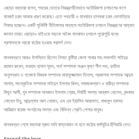
এছাড়া বক্তারা বলেন, শহরের ভেতরে নিয়ন্ত্রণহীনভাবে অটোরিকশা চলাচলের ফলে
যানজট চরম আকার ধারণ করেছে। এতে পথচারী ও যানবাহন চালকরা চরম ভোগান্তির
শিকার হচ্ছেন। একটি সুনির্দিষ্ট নীতিমালার মাধ্যমে অটোরিকশা চলাচল নিয়ন্ত্রণের আহ্বান
জানান তারা। এছাড়াও হাইওয়ে সড়কে অবৈধ যানবাহন চলাচল পুরোপুরি বন্ধে
প্রশাসনকে আরো কঠোর হওয়ার পরামর্শ দেন।
মানববন্ধনে আরও উপস্থিত ছিলেন নিসচা কুষ্টিয়া জেলা শাখার সহ-সভাপতি সাইদুর
রহমান রুবেল, ফরহাদ হাসান সুমন, অর্থ সম্পাদক অঞ্জন কৃষ্ণ শীল শুভ, দুর্ঘটনা
অনুসন্ধান ও গবেষণা বিষয়ক সম্পাদক মাহাফুজ্জামান তিতাস, প্রকাশনা সম্পাদক আব্দুস
সালাম, সাংস্কৃতিক সম্পাদক সাইদুল ইসলাম রিপন, সমাজকল্যাণ ও ক্রীড়া সম্পাদক
মিথুন আলী, যুব সম্পাদক সানজান ইসলাম প্রেম, নির্বাহী সদস্য আব্বাস হোসেন, খন্দকার
সোহেল টানু, আব্দুল্লাহ আল নোমান, এস এম ইয়াসিন আরাফাত, নাজমুল হকসহ
আরিয়ান বয়েজ সংগঠনের সদস্য এবং বিভিন্ন শ্রেণি-পেশার মানুষ।
মানববন্ধন শেষে বক্তারা দ্রুত দাবি বাস্তবায়ন না হলে কঠোর কর্মসূচির হুঁশিয়ারি দেন।
Spread the love