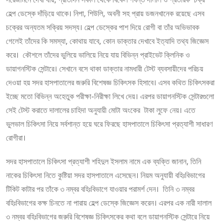
হেল্প ডেস্কে দাঁড়িয়ে থাকে। নিপা, শিউলি, অবনী সহ প্রায় ডজনখানেক রয়েছে এসব
চক্রের অন্যতম সক্রিয় সদস্য। হেল্প ডেস্কের পাশ দিয়ে রোগী বা তাঁর অভিভাবক
গেলেই তাঁদের কি সমস্যা, কোথায় যাবে, কোন ডাক্তার দেখাবে ইত্যাদি তথ্য জিজ্ঞেস
করে। কৌশলে তাঁদের ভুলিয়ে ভালিয়ে নিয়ে যায় বিভিন্ন প্রাইভেট ক্লিনিক ও
ডায়াগনস্টিক সেন্টারে। সেখানে বসে থাকা ডাক্তার নামধারী টেস্ট ব্যবসায়ীদের পরিচয়
দেওয়া হয় সদর হাসপাতালের জরুরি বিশেষজ্ঞ চিকিৎসক হিসাবে। এসব কথিত চিকিৎসকরা
ইচ্ছে মতো বিভিন্ন অহেতুক পরীক্ষা-নিরীক্ষা লিখে দেয়। এরপর ডায়াগনস্টিক সেন্টারগুলো
সেই টেস্ট করাতে দালালের চাহিদা অনুযায়ী মোটা অংকের টাকা লুফে নেয়। এতে
ভুলভাল চিকিৎসা নিয়ে সর্বশান্ত হয়ে ঘরে ফিরছে হাসপাতালে চিকিৎসা প্রত্যাশী সাধারণ
রোগীরা।
সদর হাসপাতালে চিকিৎসা প্রত্যাশী শহিদুল ইসলাম নামে এক ব্যক্তি জানান, তিনি
নাকের চিকিৎসা নিতে কুষ্টিয়া সদর হাসপাতালে এসেছেন। নিয়ম অনুযায়ী বহিঃবিভাগের
টিকিট কাটার পর তাঁকে ৩ নম্বর বহিঃবিভাগে যাওয়ার পরামর্শ দেন। তিনি ৩ নম্বর
বহিঃবিভাগের কক্ষ চিনতে না পারায় হেল্প ডেস্কে জিজ্ঞেস করেন। এরপর এক নারী দালাল
৩ নম্বর বহিঃবিভাগের জরুরি বিশেষজ্ঞ চিকিৎসকের কথা বলে ডায়াগনস্টিক সেন্টারে নিয়ে