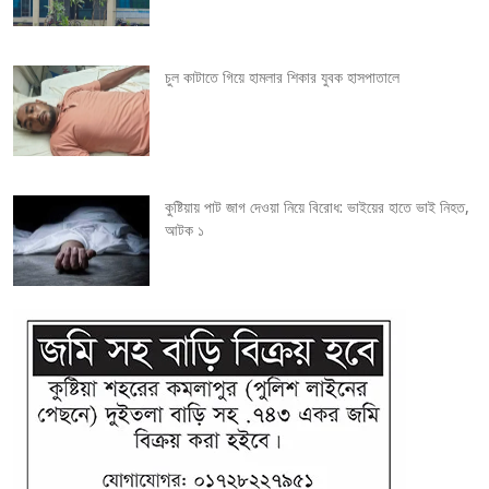
t
i
চুল কাটাতে গিয়ে হামলার শিকার যুবক হাসপাতালে
o
n
কুষ্টিয়ায় পাট জাগ দেওয়া নিয়ে বিরোধ: ভাইয়ের হাতে ভাই নিহত,
আটক ১