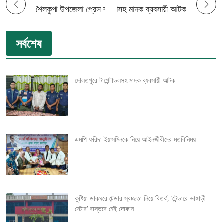
P
ঝিনাইদহে ১০ কেজি গাঁজাসহ মাদক ব্যবসায়ী আটক
শৈলকুপা উপজেলা প্রেস ক্লাবের নতুন কমিটি ঘোষণা
o
সর্বশেষ
s
t
দৌলতপুরে টাপেন্টাডলসহ মাদক ব্যবসায়ী আটক
n
a
v
এমপি ফরিদা ইয়াসমিনকে নিয়ে আইনজীবীদের মতবিনিময়
i
g
কুষ্টিয়া ডাকঘরে টেন্ডার স্বচ্ছতা নিয়ে বিতর্ক, ‘টেন্ডারে ভাঙ্গাড়ী
a
স্টোর’ বাস্তবে নেই দোকান