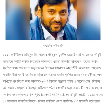
সম্রাটের ফাইল ছবি
২২২ কোটি টাকার মানি লন্ডারিং মামলায় বহিষ্কৃত যুবলীগ নেতা ইসমাইল হোসেন চৌধুরী
সম্রাটকে স্থায়ী জামিন দিয়েছেন আদালত। এছাড়া মামলায় অভিযোগ গঠনের শুনানি
স্থগিত রাখার আবেদনও মঞ্জুর করেন বিচারক। সম্রাটের আইনজীবী আফরোজা শাহানাজ
পারভীন হীরা স্থায়ী জামিন ও অভিযোগ গঠনের শুনানি স্থগিত চেয়ে পৃথক দুটি আবেদন
দাখিলের পর বিশেষ জজ আদালত-৬ এর বিচারক মঞ্জুরুল ইমাম এ আদেশ দেন। বিচারক
এই মামলায় সম্রাটের বিরুদ্ধে অভিযোগ গঠনের শুনানির জন্য ৫ মার্চ দিন ধার্য করেছেন।
শুনানির সময় আদালতে উপস্থিত ছিলেন ইসমাইল হোসেন চৌধুরী সম্রাট। ২০১৯ সালের
১২ নভেম্বর সম্রাটের বিরুদ্ধে ঢাকার সমন্বিত জেলা কার্যালয়-১ এ মামলাটি করে দুদক।