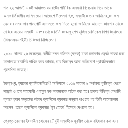
গত ২২ আগস্ট একই আদালত সম্রাটের শারীরিক অবস্থা বিবেচনায় নিয়ে তাকে
অন্তর্বর্তিকালীন জামিন দেন। আদেশে উল্লেখ ছিল, সম্রাটকে তার জামিনের বন্ড জমা
দেওয়ার সময় তার পাসপোর্ট আদালতে জমা দিতে হবে। জামিনের আদেশে কারাগার থেকে
বেরিয়ে আসেন সম্রাট। এরপর থেকে তিনি বঙ্গবন্ধু শেখ মুজিব মেডিকেল বিশ্ববিদ্যালয়ে
(বিএসএমএমইউ) চিকিৎসা নিচ্ছিলেন।
২০২০ সালের ২৬ নভেম্বর, দুর্নীতি দমন কমিশন (দুদক) ঢাকা মহানগর জ্যেষ্ঠ দায়রা জজ
আদালতে চার্জশিট দাখিল করে জানায়, তার বিরুদ্ধে আনা অভিযোগ প্রাথমিকভাবে
প্রমাণিত হয়েছে।
উল্লেখ্য, র‌্যাবের ক্যাসিনোবিরোধী অভিযানে ২০১৯ সালের ৬ অক্টোবর কুমিল্লা থেকে
সম্রাট ও তার সহযোগী এনামুল হক আরমানকে আটক করা হয়। ঢাকার বিভিন্ন স্পোর্টিং
ক্লাবে র‌্যাব সম্রাটের অবৈধ ক্যাসিনো ব্যবসার সন্ধান পাওয়ার পর তিনি আলোচনায়
আসেন। তাকে ক্যাসিনো ব্যবসার ‘মূল হোতা’ হিসেবে দেখানো হয়।
গ্রেপ্তারের পর ইসমাইল হোসেন চৌধুরী সম্রাটকে যুবলীগ থেকে বহিষ্কার করা হয়।