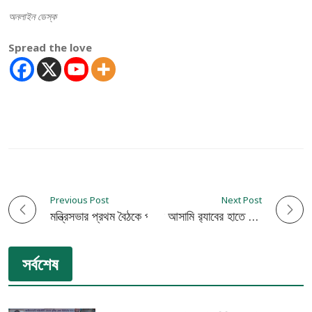
অনলাইন ডেস্ক
Spread the love
Previous Post
Next Post
P
মন্ত্রিসভার প্রথম বৈঠকে প্রধানমন্ত্রী:
কুষ্টিয়ায় হত্যা মামলার দুই আসামি র‌্যাবের হাতে গ্রেফতার
o
সর্বশেষ
s
t