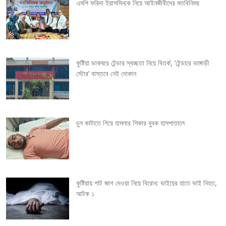
এমপি ফরিদা ইয়াসমিনকে নিয়ে আইনজীবীদের মতবিনিময়
n
a
v
কুষ্টিয়া ডাকঘরে টেন্ডার স্বচ্ছতা নিয়ে বিতর্ক, ‘টেন্ডারে ভাঙ্গাড়ী
স্টোর’ বাস্তবে নেই দোকান
i
g
চুল কাটাতে গিয়ে হামলার শিকার যুবক হাসপাতালে
a
t
i
কুষ্টিয়ায় পাট জাগ দেওয়া নিয়ে বিরোধ: ভাইয়ের হাতে ভাই নিহত,
o
আটক ১
n