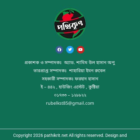
প্রকাশক ও সম্পাদকঃ অ্যাড. শামিম উল হাসান অপু
ভারপ্রাপ্ত সম্পাদকঃ শাহারিয়া ইমন রুবেল
সহকারী সম্পাদকঃ ফরহাদ হাসান
ই – ৪৪২ , হাউজিং এস্টেট , কুষ্টিয়া
০১৭৩৩ – ১২৮৮২২
rubelkst85@gmail.com
Copyright 2026 pathikrit.net All rights reserved. Design and