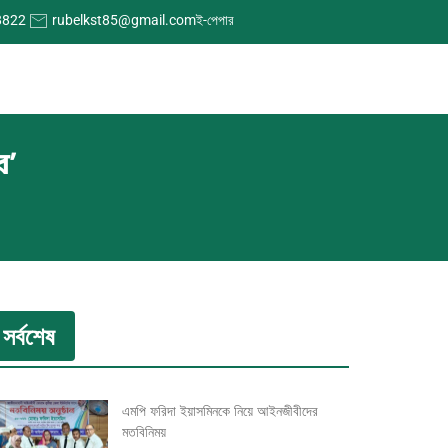
8822
rubelkst85@gmail.com
ই-পেপার
ে’
সর্বশেষ
এমপি ফরিদা ইয়াসমিনকে নিয়ে আইনজীবীদের
মতবিনিময়