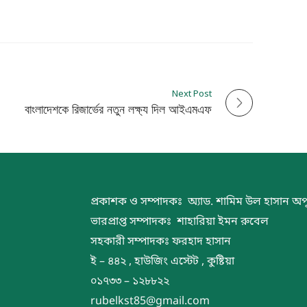
Next Post
বাংলাদেশকে রিজার্ভের নতুন লক্ষ্য দিল আইএমএফ
প্রকাশক ও সম্পাদকঃ অ্যাড. শামিম উল হাসান অপ
ভারপ্রাপ্ত সম্পাদকঃ শাহারিয়া ইমন রুবেল
সহকারী সম্পাদকঃ ফরহাদ হাসান
ই – ৪৪২ , হাউজিং এস্টেট , কুষ্টিয়া
০১৭৩৩ – ১২৮৮২২
rubelkst85@gmail.com