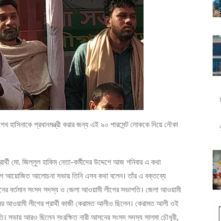
 শেখ হাসিনাকে প্রধানমন্ত্রী করার জন্য এই ৯০ পারসেন্ট লোককে দিয়ে নৌকা
্রার্থী মো. জিল্লুল হাকিম নেতা-কর্মীদের উদ্দেশে আজ শনিবার এ কথা
লীগ আয়োজিত আলোচনা সভায় তিনি এসব কথা বলেন। তাঁর এ বক্তব্যে
সনের বর্তমান সংসদ সদস্য ও জেলা আওয়ামী লীগের সভাপতি। জেলা আওয়ামী
সনের আওয়ামী লীগের প্রার্থী কাজী কেরামত আলীও ছিলেন। কেরামত আলী ওই
তি। সভায় আরও ছিলেন সংরক্ষিত নারী আসনের সংসদ সদস্য সালমা চৌধুরী,