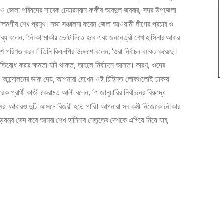
ও জেলা পরিষদের সাবেক চেয়ারম্যান ফকীর আবদুল জব্বার, সদর উপজেলা
গীর শেখ প্রমুখ। সভা সঞ্চালনা করেন জেলা আওয়ামী লীগের প্রচার ও
্যে বলেন, ‘নৌকা মার্কায় ভোট দিতে হবে এবং জননেত্রী শেখ হাসিনার আবার
ে পরিণত করব।’ তিনি বিএনপির উদ্দেশে বলেন, ‘ওরা নির্বাচন বয়কট করেছে।
্রতিরোধ করার ক্ষমতা যদি থাকত, তাহলে নির্বাচনে আসত। কারণ, ওদের
য় যে আন্দোলনের ডাক দেয়, আপনারা দেখেন ওই চিহ্নিত লোকগুলোই ঢাকায়
ক প্রার্থী কাজী কেরামত আলী বলেন, ‘৭ জানুয়ারির নির্বাচনের বিরুদ্ধে
আমরা আবারও দুটি আসনে বিজয়ী হতে পারি। আপনারা সব কর্মী নিজেকে নৌকার
ন্ত্র ভেদ করে আমরা শেখ হাসিনার নেতৃত্বে দেশকে এগিয়ে নিয়ে যাব,