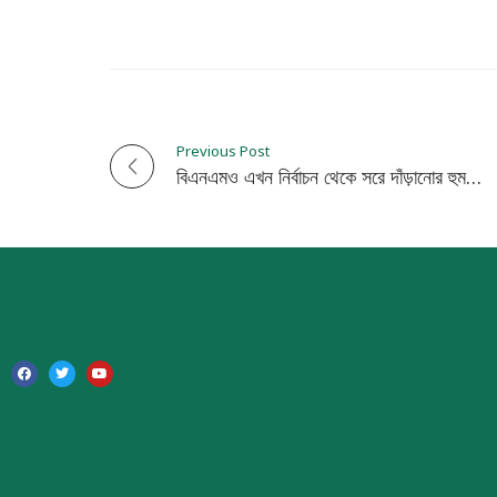
Previous Post
P
বিএনএমও এখন নির্বাচন থেকে সরে দাঁড়ানোর হুমকি দিচ্ছে
o
s
t
n
a
v