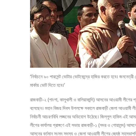
‘নির্বাচনে ৯০ পারসেন্ট ভোটার ভোটকেন্দ্রে হাজির করতে হবে। জননেত্রী
মার্কায় ভোট দিতে হবে।’
রাজবাড়ী-২ (পাংশা, কালুখালী ও বালিয়াকান্দি) আসনের আওয়ামী লীগের প
বলেছেন। মহান বিজয় দিবস উপলক্ষে সকালে রাজবাড়ী জেলা আওয়ামী 
নির্বাচনী আচরণবিধি লঙ্ঘনের অভিযোগ উঠেছে। জিল্লুল হাকিম এই আ
লীগের কার্যালয় প্রাঙ্গণে এই সভায় রাজবাড়ী-১ (সদর ও গোয়ালন্দ) আ
আসনের বর্তমান সংসদ সদস্য ও জেলা আওয়ামী লীগের জ্যেষ্ঠ সহসভাপ