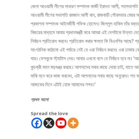
জেলা আওয়ামী লীগের সাধারণ সম্পাদক কাজী ইরাদত আলী, সহসভাপতি 
আওয়ামী লীগের সভাপতি রমজান আলী খান, রাজবাড়ী পৌরসভার মেয়র আলম
প্রকাশনা সম্পাদক আইনজীবী শফিক হোসেন। জিল্লুল হাকিম তাঁর বক্তব
বিজয়ের মাধ্যমে আবার প্রধানমন্ত্রী করে আমরা এই দেশটাকে উন্নত দেশ
নির্বাচন প্রতিরোধ করবে। প্রতিরোধ করার ক্ষমতা কি বিএনপির আছে? প
সাংগঠনিক কাঠামো এই পর্যায়ে নেই যে ওরা নির্বাচন করবে। ওরা ঢাকা
যায়। ফেসবুকে স্ট্যাটাস দেয়। আবার এখনো বলে যে নির্বাচন হবে না। ’আরে
কুচক্রী মহল ষড়যন্ত্র করছে। আপনাদের সবার কাছে দোয়া চাই, যাতে 
মাঝি মনে করে কাজ করবেন, এটা আপনাদের সবার কাছে অনুরোধ। শত ষড়য
আজকের দিনে এটাই হোক আমাদের শপথ।’
প্রথম আলো
Spread the love