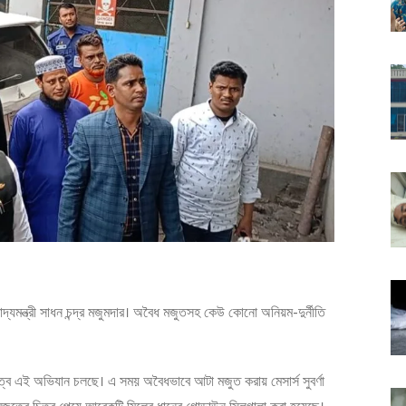
দ্যমন্ত্রী সাধন চন্দ্র মজুমদার। অবৈধ মজুতসহ কেউ কোনো অনিয়ম-দুর্নীতি
নেতৃত্বে এই অভিযান চলছে। এ সময় অবৈধভাবে আটা মজুত করায় মেসার্স সুবর্ণা
জুতের চিত্র পেয়ে আরেকটি মিলের ধানের গোডাউন সিলগালা করা হয়েছে।