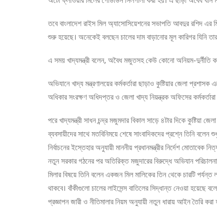
তবে বাংলাদেশ রাইস মিল অ্যাসোসিয়েশনের সভাপতি আবদুর রশিদ এর মিল
শুরু হয়েছে। অনেকেই বলছেন চালের দাম বাড়ানোর মূল কারিগর যিনি তা
এ সময় খাদ্যমন্ত্রী বলেন, অবৈধ মজুতসহ কেউ কোনো অনিয়ম-দুর্নীতি ক
অভিযানে খাদ্য মন্ত্রণালয়ের কর্মকর্তারা ছাড়াও কুষ্টিয়ার জেলা প্র
অধিকার সংরক্ষণ অধিদপ্তর ও জেলা খাদ্য নিয়ন্ত্রক অফিসের কর্মকর্তা
পরে খাদ্যমন্ত্রী সাধন চন্দ্র মজুমদার বিকাল সাড়ে ৪টার দিকে কুষ্টিয়
ব্যবসায়ীদের সাথে মতবিনিময়ে শেষে সাংবাদিকদের প্রশ্নে তিনি বলেন শুধ
নির্বাচনের ইস্তেহার অনুযায়ী মাননীয় প্রধানমন্ত্রীর নির্দেশ মোতাবে
নতুন সরকার গঠনের পর অতিরিক্ত মজুদারের বিরুদ্ধে অভিযান পরিচালনা 
মিলার বিষয়ে তিনি বলেন একজন মিল মালিকের তিন থেকে চারটি পর্যন্ত
থাকবে। বাঁকীগুলো চালের লাইসেন্স বাতিলের সিদ্ধান্ত নেওয়া হয়েছে বল
প্রজ্ঞাপন জারী ও নীতিমালার নিয়ম অনুযায়ী নতুন ধারায় আইন তৈরি করা