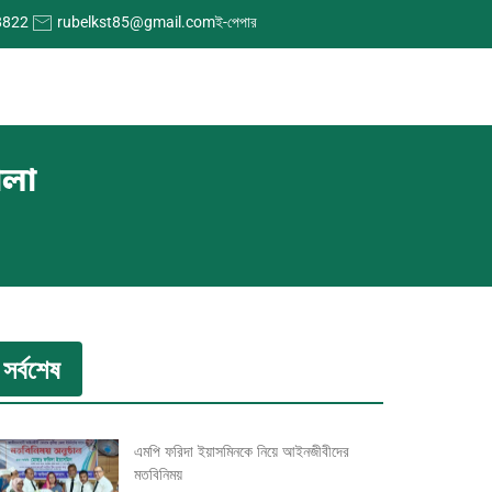
8822
rubelkst85@gmail.com
ই-পেপার
ালা
সর্বশেষ
এমপি ফরিদা ইয়াসমিনকে নিয়ে আইনজীবীদের
মতবিনিময়