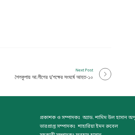
Next Post
শৈলকুপায় আ.লীগের দু’পক্ষের সংঘর্ষে আহত-১০
প্রকাশক ও সম্পাদকঃ অ্যাড. শামিম উল হাসান অপ
ভারপ্রাপ্ত সম্পাদকঃ শাহারিয়া ইমন রুবেল