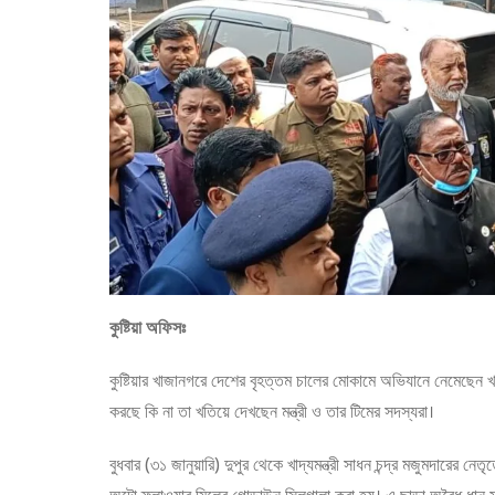
কুষ্টিয়া অফিসঃ
কুষ্টিয়ার খাজানগরে দেশের বৃহত্তম চালের মোকামে অভিযানে নেমেছেন খা
করছে কি না তা খতিয়ে দেখছেন মন্ত্রী ও তার টিমের সদস্যরা।
বুধবার (৩১ জানুয়ারি) দুপুর থেকে খাদ্যমন্ত্রী সাধন চন্দ্র মজুমদারের 
অটো ফ্লাওয়ার মিলের গোডাউন সিলগালা করা হয়। এ ছাড়া অবৈধ ধান ম