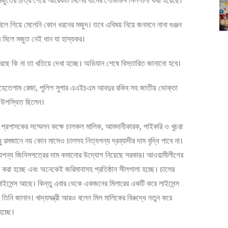
ে গিয়ে মেলেনি কোন ধরনের মজুদ। তবে এবিষয় নিয়ে জনমনে নানা গুঞ্জন
র মিলে মজুত নেই ধান যা হাস্যকর।
রছে কি না তা খতিয়ে দেখা হচ্ছে। অভিযান শেষে বিস্তারিত জানানো হবে।
শাসক এহেতেশাম রেজা, পুলিশ সুপার এএইচএম আবদুর রকিব সহ জাতীয় ভোক্তা
রা উপস্থিত ছিলেন।
া জেলা প্রশাসকের সম্মেলন কক্ষে চালকল মালিক, আমদানীকারক, পাইকরি ও খুচরা
ু রমজানে নয় কোন মাসেও চালসহ নিত্যপন্য দ্রব্যাদীর দাম বৃদ্ধি পাবে না।
ক নিত্যপন্য জিনিসপত্রের দাম কমানোর উদ্যোগ নিয়েছে সরকার। আওয়ামীলীগের
করা হচ্ছে এবং অনেকেই জরিমানাসহ প্রতিষ্ঠান সীলগালা হচ্ছে। চালের
 লাইসেন্স আছে। কিন্তু এবার থেকে একজনের মিলারের একটি করে লাইসেন্স
ে তিনি জানান। খাদ্যমন্ত্রী আরও বলেন মিল মালিকের বিরুদ্ধে নতুন করে
 হচ্ছে।