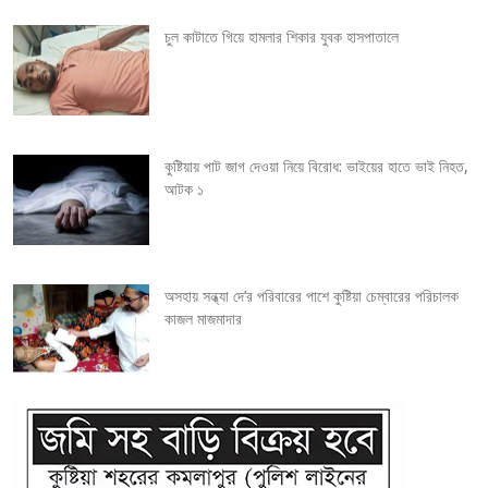
g
চুল কাটাতে গিয়ে হামলার শিকার যুবক হাসপাতালে
a
t
i
কুষ্টিয়ায় পাট জাগ দেওয়া নিয়ে বিরোধ: ভাইয়ের হাতে ভাই নিহত,
o
আটক ১
n
অসহায় সন্ধ্যা দে’র পরিবারের পাশে কুষ্টিয়া চেম্বারের পরিচালক
কাজল মাজমাদার