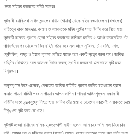
নেতা সাইদুর রহমানের ঘনিষ্ঠ সহচর।
লুটকারী ব্যাক্তিরা সাঈদ মন্ডলের বাথান (খামার) থেকে মহিষ রক্ষনাবেক্ষন (রাখালের)
দায়িত্বে থাকা মাজদার, কামাল ও শওকতকে মহিষ লুটের সময় জিম্মি করে নিয়ে যায়।
লুটকারী চক্রের প্রধান হোতা সাইদুর রহমানের ভাতিজা জাকির ৫ আগষ্ট রাজনৈতিক পট
পরিবর্তনের পর থেকে জাকির বাহিনী গঠন করে এলাকাতে লুটরাজ, চাঁদাবাজি, দখল,
ফেন্সিডিল, অস্ত্র ও ইয়াবা ব্যবসা চালিয়ে যাচ্ছে বলে একটি সূত্রে জানা যায়। জাকির
বাহিনীর দৌরাত্ম্যে চরম আতংক বিরাজ করছে স্থানীয় জনমনে। এলাকাতে সৃষ্টি চরম
বিশৃঙ্খলা।
অনুসন্ধানে উঠে এসেছে, বেপরোয়া জাকির বাহিনীর প্রধান জাকির চরাঞ্চলের ত্রাস
ক্ষ্যাত পান্না বাহিনী প্রধান পান্নার আপন ভাগিনা। পান্না আইনশৃঙ্খলা রক্ষাকারী
বাহিনীর সাথে বন্দুকযুদ্ধে নিহত হন। জাকির তাঁর মামা ও চাচাদের কারনেই এলাকাতে চরম
বিশৃঙ্খলা সৃষ্টি করে রেখেছে।
লুটপাট হওয়া বাথানের মালিক ভুক্তভোগী সাঈদ বলেন, আমি চরে জমি লিজ নিয়ে চাষ
করি। আমার গরু ও মহিষের বাথান (খামার) আছে। আমার বাথানের পাশে পদ্মা নদীর মধ্য