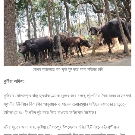
গোপন ক্যামেরায় ধারণকৃত লুট করে আনা মহিষের ছবি
কুষ্টিয়া অফিস:
কুষ্টিয়ার দৌলতপুরে রাজু হত্যাকাণ্ডকে কেন্দ্র করে চলছে লুটপাট ও নৈরাজ্যের মহোৎসব।
স্থানীয় ইউনিয়ন বিএনপির আহ্বায়ক ও সাবেক চেয়ারম্যান সাইদুর রহমানের নেতৃত্বে
ইতিমধ্যে ৪৬ টি মহিষ লুট করে নিয়ে যাওয়ার অভিযোগ উঠেছে।
ঘটনা সুত্রে জানা যায়, কুষ্টিয়া দৌলতপুর উপজেলার মরিচা ইউনিয়নের বৈরাগীরচর