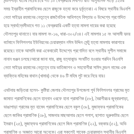
মন্ডলপাড়া ঘাটের নিচের চরে গত ১০ ফেব্রুয়ারি দিবাগত রাত আনুমানিক সাড়ে ১২টার
সময় ইব্রাহীম প্রামানিকের ছেলে রাজুকে হত্যা করে দুর্বৃত্তরা। এ বিষয়ে স্থানীয় বিএনপি
নেতা সাইদুর রহমানের নেতৃত্বে রাজনৈতিক আধিপত্য বিস্তার ও উদ্দেশ্যে প্রণোদিত
হয়ে স্বার্থন্বেসীভাবে গত ১১ ফেব্রুয়ারি একটি হত্যা মামলা দায়ের করা হয়েছে
দৌলতপুর থানাতে। যার মামলা নং-১৬, ধারা-৩০২/৩৪। এই মামলার ১৫ নং আসামী হৃদয়
বর্তমানে ফিলিপনগর ইউনিয়নের চেয়ারম্যান নঈম উদ্দিন সেন্টু হত্যা মামলায় কারাগারে
রয়েছে। তাকে আসামি করা একেবারেই উদ্দেশ্যে প্রণোদিত বলে স্থানীয় সুশীল সমাজে
নানান গুঞ্জন চলছে।আরো জানা যায়, রাজু হত্যাকান্ড সংঘটিত হওয়ার পরদিন বিএনপি
নেতা সাইদুর রহমানের নেতৃত্বে তার ভাতিজাগন ও সহযোগীরা সাঈদ মন্ডল নামের এক
ব্যাক্তির মহিষের বাথান (খামার) থেকে ৪৬ টি মহিষ লুট করে নিয়ে যায়।
এঘটনায় জড়িতরা হলেন- কুষ্টিয়া জেলার দৌলতপুর উপজেলা পূর্ব ফিলিপনগর গ্রামের মৃত
জামাত প্রামাণিকের ছেলে হান্নান ওরফে হানা প্রামাণিক (৫৮), বৈরাগীরচর জুব্বারপাড়া,
ভাঙাপাড়া গ্রামের মৃত হামেদ প্রামাণিকের ছেলে বকুল (৩৮), মুজাফ্ফর প্রামাণিকের
ছেলে জাকির প্রামাণিক (৩৮), সাজদার মাছআলার ছেলে পলাশ, ছাপাত ভুরুকাটার ছেলে
ইমরান (২৫), মুজাফ্ফর প্রামাণিকের ছেলে জিম প্রামাণিক (২২), বক্কার (৫২), অভি
প্রামাণিক ও অজ্ঞাত আরো অনেকে। এরা সকলেই সাবেক চেয়ারম্যান স্থানীয় বিএনপি