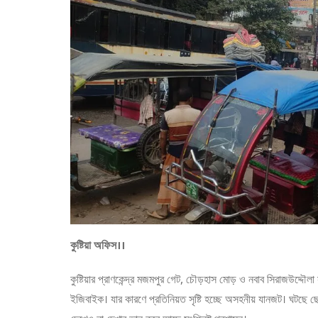
কুষ্টিয়া অফিস।।
কুষ্টিয়ার প্রাণকেন্দ্র মজমপুর গেট, চৌড়হাস মোড় ও নবাব সিরাজউদ্দৌ
ইজিবাইক। যার কারণে প্রতিনিয়ত সৃষ্টি হচ্ছে অসহনীয় যানজট। ঘটছে 