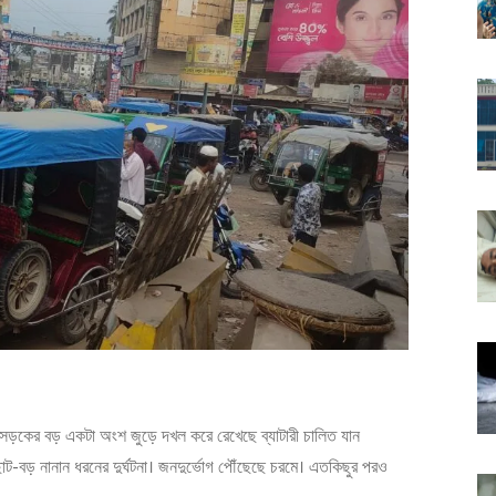
লা সড়কের বড় একটা অংশ জুড়ে দখল করে রেখেছে ব্যাটারী চালিত যান
ছোট-বড় নানান ধরনের দুর্ঘটনা। জনদুর্ভোগ পৌঁছেছে চরমে। এতকিছুর পরও