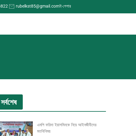
8822
rubelkst85@gmail.com
ই-পেপার
সর্বশেষ
এমপি ফরিদা ইয়াসমিনকে নিয়ে আইনজীবীদের
মতবিনিময়