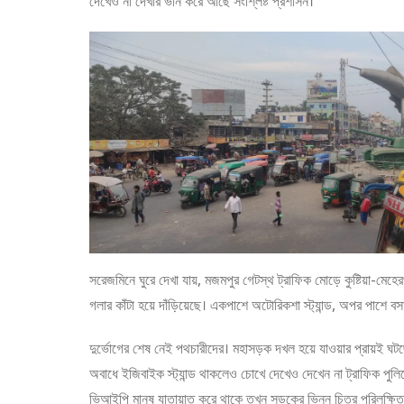
দেখেও না দেখার ভান করে আছে সংশ্লিষ্ট প্রশাসন।
সরেজমিনে ঘুরে দেখা যায়, মজমপুর গেটস্থ ট্রাফিক মোড়ে কুষ্টিয়া-মেহে
গলার কাঁটা হয়ে দাঁড়িয়েছে। একপাশে অটোরিকশা স্ট্যান্ড, অপর পাশে
দুর্ভোগের শেষ নেই পথচারীদের। মহাসড়ক দখল হয়ে যাওয়ার প্রায়ই ঘট
অবাধে ইজিবাইক স্ট্যান্ড থাকলেও চোখে দেখেও দেখেন না ট্রাফিক পুলিশ
ভিআইপি মানুষ যাতায়াত করে থাকে তখন সড়কের ভিন্ন চিত্র পরিলক্ষিত