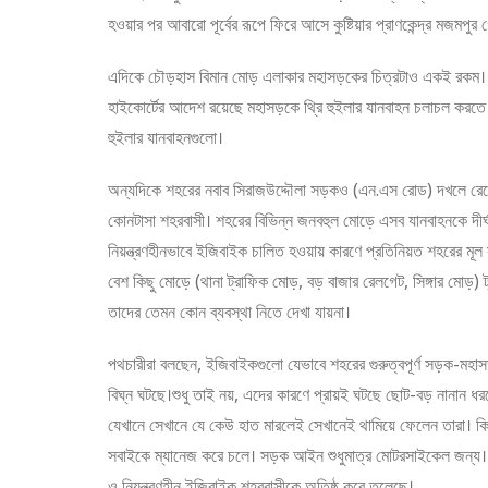
হওয়ার পর আবারো পূর্বের রূপে ফিরে আসে কুষ্টিয়ার প্রাণকেন্দ্র মজমপুর 
এদিকে চৌড়হাস বিমান মোড় এলাকার মহাসড়কের চিত্রটাও একই রকম। রাস
হাইকোর্টের আদেশ রয়েছে মহাসড়কে থ্রি হুইলার যানবাহন চলাচল করতে পা
হুইলার যানবাহনগুলো।
অন্যদিকে শহরের নবাব সিরাজউদ্দৌলা সড়কও (এন.এস রোড) দখলে রেখেছে
কোনটাসা শহরবাসী। শহরের বিভিন্ন জনবহুল মোড়ে এসব যানবাহনকে দীর্ঘক্ষ
নিয়ন্ত্রণহীনভাবে ইজিবাইক চালিত হওয়ায় কারণে প্রতিনিয়ত শহরের মূল স
বেশ কিছু মোড়ে (থানা ট্রাফিক মোড়, বড় বাজার রেলগেট, সিঙ্গার মোড়
তাদের তেমন কোন ব্যবস্থা নিতে দেখা যায়না।
পথচারীরা বলছেন, ইজিবাইকগুলো যেভাবে শহরের গুরুত্বপূর্ণ সড়ক-মহাসড
বিঘ্ন ঘটছে।শুধু তাই নয়, এদের কারণে প্রায়ই ঘটছে ছোট-বড় নানান ধর
যেখানে সেখানে যে কেউ হাত মারলেই সেখানেই থামিয়ে ফেলেন তারা। ক
সবাইকে ম্যানেজ করে চলে। সড়ক আইন শুধুমাত্র মোটরসাইকেল জন্য। 
ও নিয়ন্ত্রণহীন ইজিবাইক শহরবাসীকে অতিষ্ঠ করে তুলেছে।