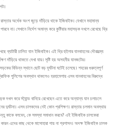
গেট।
্তার অর্ধেক অংশ জুড়ে দাঁড়িয়ে থাকে ইজিবাইক। যেখানে মহামান্য
রবে না। সেখানে নির্দেশ অমান্য করে কুষ্টিয়ার মহাসড়ক দখলে রেখেছে থ্রি
 ব্যাটারী চালিত যান ইজিবাইক। এই থ্রি হুইলার যানবাহনের দৌরাত্ম্যে
ণ দাঁড়িয়ে থাকতে দেখা যায়। সৃষ্টি হয় অসহনীয় যানজটের।
ড়কের বিভিন্ন স্থানে ছোট বড় দূর্ঘটনা ঘটেই চলেছে। শহরের গুরুত্বপূর্ণ
) ট্রাফিক পুলিশের অবস্থান থাকলেও হরহামেশায় এসব যানবাহনের বিরুদ্ধে
়ক দখল করে স্ট্যান্ড বানিয়ে রেখেছেন এতে করে অন্যান্য যান চলাচলে
নের দুর্ঘটনা। এসব চালকদের নেই কোন প্রশিক্ষণ। রাস্তায় চলমান অবস্থায়
িন্তু কাকে বলবেন, কে সমস্যা সমাধান করবে? এই ইজিবাইক চালকেরা
কারন এদের কাছ থেকে মাসোহারা পায় না প্রশাসন। অদক্ষ ইজিবাইক চালক