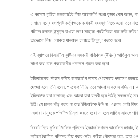
এ প্রসঙ্গে কুষ্টিয়া জজকোর্টের বিজ্ঞ আইনজীবী সঞ্জয় কুমার ঘোষ বলেন
চালানো বন্ধে সংশ্লিষ্ট কর্তৃপক্ষকে কার্যকরী ব্যবস্থা নিতে হবে। তবে শ
গতিতে চলাচল উন্মুক্ত রাখতে হবে। তাছাড়া প্রতিনিয়ত যারা রুজি রুট
তাদেরকে নিজ এলাকায় যানবাহন চালাতে উদ্বুদ্ধ করতে হবে।
এই ব্যাপারে বিআরটিএ কুষ্টিয়ার সহকারী পরিচালক (ইঞ্জিন) আতিকুল আলম
সাথে কথা বলে প্রয়োজনীয় পদক্ষেপ গ্রহণ করা হবে।
ইজিবাইকের দৌরাত্ম কমিয়ে জনদুর্ভোগ লাঘবে পৌরসভার পদক্ষেপ জানতে
দেওয়া হলে তিনি বলেন, পদক্ষেপ নিচ্ছি তবে আমরা সাকসেস হচ্ছি ন
ইজিবাইক যারা চালাচ্ছে এবং আমরা যারা যাত্রী হয়ে উঠছি সকলকেই সচ
উঠি। যে চালক দাঁড় করায় না তার ইজিবাইকে উঠি না। এরকম একটা বিষয
দরকার। মানুষকে পজিটিভ চিন্তা করতে হবে। না হলে জাতির আসলে পরি
বিষয়টি নিয়ে কুষ্টিয়া ট্রাফিক পুলিশের ইনচার্জ ফখরুল আরেফিন জানান,
আইনে ট্রাফিক পুলিশের কিছু করার নেই। কুষ্টিয়া পৌরসভা বলে, তারা 