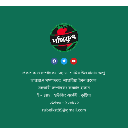
প্রকাশক ও সম্পাদকঃ অ্যাড. শামিম উল হাসান অপু
ভারপ্রাপ্ত সম্পাদকঃ শাহারিয়া ইমন রুবেল
সহকারী সম্পাদকঃ ফরহাদ হাসান
ই – ৪৪২ , হাউজিং এস্টেট , কুষ্টিয়া
০১৭৩৩ – ১২৮৮২২
rubelkst85@gmail.com