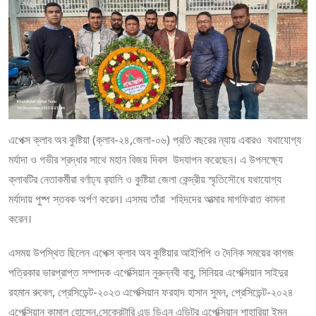
এপেক্স ক্লাব অব কুষ্টিয়া (ক্লাব-২৪,জেলা-০৬) প্রতি বছরের ন্যায় এবারও যথাযোগ্য
মর্যাদা ও গভীর শ্রদ্ধার সাথে মহান বিজয় দিবস উদযাপন করেছেন। এ উপলক্ষ্যে
ক্লাবটির নেতাকর্মীরা বর্ণাঢ্য র‌্যালি ও কুষ্টিয়া জেলা কেন্দ্রীয় স্মৃতিসৌধে যথাযোগ্য
মর্যাদায় পুষ্প স্তবক অর্পণ করেন। এসময় তাঁরা শহিদদের আত্মার মাগফিরাত কামনা
করেন।
এসময় উপস্থিত ছিলেন এপেক্স ক্লাব অব কুষ্টিয়ার আইপিপি ও দৈনিক সময়ের কাগজ
পত্রিকার ভারপ্রাপ্ত সম্পাদক এপেক্সিয়ান নুরুন্নবী বাবু, সিনিয়র এপেক্সিয়ান সাইদুর
রহমান রুবেল, প্রেসিডেন্ট-২০২৩ এপেক্সিয়ান ফরহাদ হাসান সুমন, প্রেসিডেন্ট-২০২৪
এপেক্সিয়ান কামাল হোসেন,সেক্রেটারি এন্ড ডিএন এডিটর এপেক্সিয়ান শাহারিয়া ইমন