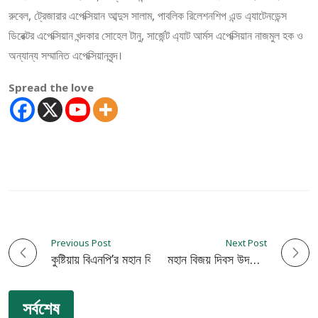
রুবেল, ট্রেজারার এপেক্সিয়ান আব্দুস সালাম, পাবলিক রিলেশনশিপ এন্ড এ্যাটেনডেন্স
ডিরেক্টর এপেক্সিয়ান খন্দকার সোহেল টানু, সার্জেন্ট এ্যাট আর্মস এপেক্সিয়ান নাজমুল হক ও
অন্যান্য সম্মানিত এপেক্সিয়ানবৃন্দ।
Spread the love
Previous Post
Next Post
P
কুষ্টিয়ায় বিএনপি’র মহান বিজয় দিবস উদযাপন
নিসচা কুষ্টিয়া জেলা শাখার মহান বিজয় দিবস উদযাপন
o
সর্বশেষ
s