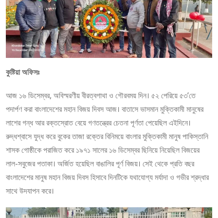
কুষ্টিয়া অফিসঃ
আজ ১৬ ডিসেম্বর, অবিস্মরণীয় বীরত্বগাথা ও গৌরবময় দিন। ৫২ পেরিয়ে ৫৩’তে
পদার্পণ করা বাংলাদেশের মহান বিজয় দিবস আজ। বাতাসে ভাসমান মুক্তিকামী মানুষের
লাশের গন্ধ আর রক্তস্রোত বেয়ে গণতন্ত্রের চেতনা পূর্ণতা পেয়েছিল এইদিনে।
রুদ্ধশ্বাসে যুদ্ধ করে বুকের তাজা রক্তের বিনিময়ে বাংলার মুক্তিকামী মানুষ পাকিস্তানি
শাসক গোষ্ঠীকে পরাজিত করে ১৯৭১ সালের ১৬ ডিসেম্বর ছিনিয়ে নিয়েছিল বিজয়ের
লাল-সবুজের পতাকা। অর্জিত হয়েছিল বাঙালির পূর্ণ বিজয়। সেই থেকে প্রতি বছর
বাংলাদেশের মানুষ মহান বিজয় দিবস হিসাবে দিনটিকে যথাযোগ্য মর্যাদা ও গভীর শ্রদ্ধার
সাথে উদযাপন করে।