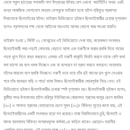
থেকে স্কুল ছাত্রের গলাকাটা লাশ উদ্ধারের ঘটনার রেশ এখনো কাটেইনি। অথচ এরই
মধ্যে সামাজিক যোগাযোগ মাধ্যম ফেসবুকে ভাইরাল হলো হাটশ-হরিপুরে প্রকাশ্য
দিবালোকে ছিনতাইয়ের ঘটনা। ভাইরাল ভিডিয়োতে দুইজন ছিনতাইকারীর চেহারা দৃশ্যমান
হলেও প্রশাসনের পক্ষ থেকে আইনের আওতায় আনার কোনো খবর পাওয়া যায়নি।
ভাইরাল হওয়া ১ মিনিট ৩১ সেকেন্ডের ওই ভিডিয়োতে দেখা যায়, কয়েকজন সংঘবদ্ধ
ছিনতাইকারী পদ্মা-গড়াই মোহনায় বেড়াতে আসা এক তরুণীকে মারার হুমকি দিয়ে গায়ের
গহনা খুলে দিতে বাধ্য করছেন। এসময় ওই তরুণী কাকুতি মিনতি করলে তাকে বেশি কথা
বলা ভালো নয় বলে ধমক দিচ্ছেন এবং যা বলেছেন তা দ্রুত করতে বলছেন। অন্যথায়
তাঁদের মারবেন বলে হুমকি দিচ্ছেন। তরুণী ভয়ে ভয়ে তাঁর দুই কানের দুল খুলে দেওয়ার
পরে তাঁর ব্যবহৃত ঘড়ি ও পার্চে থাকা টাকাও ছিনতাইকারীরা জোরপূর্বক নিয়ে নেন। ওই
ভিডিয়োতে দুইজন ছিনতাইকারীর চেহারা স্পষ্ট দৃশ্যমান হয়। ছিনতাইকারী দুইজন হলেন,
কুষ্টিয়া সদর উপজেলার হাটশ-হরিপুর ইউনিয়নের বোয়ালদহ গ্রামের জামুর ছেলে জাকির
(৩০) ও শালদহ গ্রামের হেদায়েতের ছেলে সুমন (৩২)। বিভিন্ন সূত্রে জানা যায়, এই
ছিনতাইকারীদের একটি সংঘবদ্ধ বড়ো দল রয়েছে। তারা নিয়মিতভাবে চুরি, ছিনতাই ও
মাদক ব্যবসাসহ বিভিন্ন অপরাধমূলক কর্মকাণ্ডে জড়িত থাকে। এছাড়াও স্থানীয়
একাধিক সূত্র জানায়, এই চক্রের সঙ্গে ১৫/২০ জন সদস্য রয়েছে।