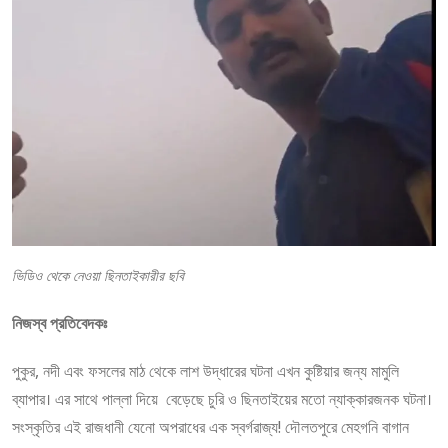
ভিডিও থেকে নেওয়া ছিনতাইকারীর ছবি
নিজস্ব প্রতিবেদকঃ
পুকুর, নদী এবং ফসলের মাঠ থেকে লাশ উদ্ধারের ঘটনা এখন কুষ্টিয়ার জন্য মামুলি
ব্যাপার। এর সাথে পাল্লা দিয়ে বেড়েছে চুরি ও ছিনতাইয়ের মতো ন্যাক্কারজনক ঘটনা।
সংস্কৃতির এই রাজধানী যেনো অপরাধের এক স্বর্গরাজ্য! দৌলতপুরে মেহগনি বাগান