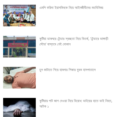
v
এমপি ফরিদা ইয়াসমিনকে নিয়ে আইনজীবীদের মতবিনিময়
i
g
কুষ্টিয়া ডাকঘরে টেন্ডার স্বচ্ছতা নিয়ে বিতর্ক, ‘টেন্ডারে ভাঙ্গাড়ী
a
স্টোর’ বাস্তবে নেই দোকান
t
i
চুল কাটাতে গিয়ে হামলার শিকার যুবক হাসপাতালে
o
n
কুষ্টিয়ায় পাট জাগ দেওয়া নিয়ে বিরোধ: ভাইয়ের হাতে ভাই নিহত,
আটক ১