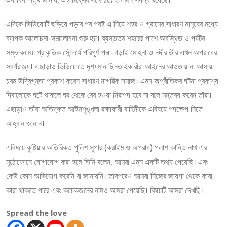
এদিকে ভিডিয়োটি ছড়িয়ে পড়ার পর পরই এ নিয়ে শহর ও গ্রামের সাধারণ মানুষের মধ্যে
ব্যাপক আলোচনা-সমালোচনা শুরু হয়। ব্যস্ততম শহরের পাশে অবস্থিত ও পর্যটন
সম্ভাবনাময় প্রাকৃতিক সৌন্দর্যে পরিপূর্ণ পদ্মা-গড়াই মোহনা ও নদীর তীর এখন অপরাধের
স্বর্গরাজ্য। এছাড়াও ভিডিয়োতে দৃশ্যমান ছিনতাইকারীরা আইনের আওতায় না আসায়
চরম উদ্বিগ্নতা প্রকাশ করেন সাধারণ নাগরিক সমাজ। এমন অপ্রীতিকর ঘটনা প্রকাশ্য
দিবালোকে ঘটে থাকলে ঘর থেকে বের হওয়া নিরাপদ হবে না বলে মন্তব্য করেন তাঁরা।
এছাড়াও তাঁরা অতিদ্রুত আইনশৃঙ্খলা রক্ষাকারী বাহিনীকে এবিষয়ে পদক্ষেপ নিতে
আহ্বান জানান।
এবিষয়ে কুষ্টিয়ার অতিরিক্ত পুলিশ সুপার (ক্রাইম ও অপরাধ) পলাশ কান্তি নাথ এর
মুঠোফোনে যোগাযোগ করা হলে তিনি বলেন, আমরা এমন একটি তথ্য পেয়েছি। এবং
কেউ কোন অভিযোগ করেনি বা জানায়নি। তারপরেও আমরা নিজের জায়গা থেকে কারা
কারা থাকতে পারে এবং কয়েকজনের নামও আমরা পেয়েছি। বিষয়টি আমরা দেখছি।
Spread the love