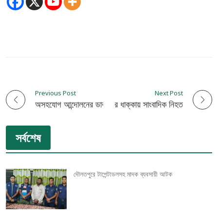
Previous Post
Next Post
P
অসহযোগ আন্দোলনের ডাক দিলেন বিএনপি
ঝিনাইদহে মোটরসাইকেলের ধাক্কায় সাংবাদিক নিহত
o
সর্বশেষ
s
t
দৌলতপুরে টাপেন্টাডলসহ মাদক ব্যবসায়ী আটক
n
a