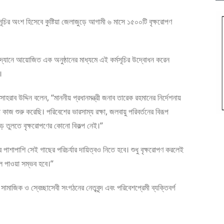
মসূচির অংশ হিসেবে কুষ্টিয়া জেলাজুড়ে আগামী ৬ মাসে ১৫০০টি বৃক্ষরোপণ
ন উদ্যানে আয়োজিত এক অনুষ্ঠানের মাধ্যমে এই কর্মসূচির উদ্বোধন করেন
।
সোহরাব উদ্দিন বলেন, “মাননীয় প্রধানমন্ত্রী জনাব তারেক রহমানের নির্দেশনায়
কাজ শুরু করেছি। পরিবেশের ভারসাম্য রক্ষা, জলবায়ু পরিবর্তনের বিরূপ
ড়ে তুলতে বৃক্ষরোপণের কোনো বিকল্প নেই।”
শাপাশি সেই গাছের পরিচর্যার দায়িত্বও নিতে হবে। শুধু বৃক্ষরোপণ করলেই
ফল পাওয়া সম্ভব হবে।”
সামাজিক ও স্বেচ্ছাসেবী সংগঠনের নেতৃবৃন্দ এবং পরিবেশপ্রেমী ব্যক্তিবর্গ