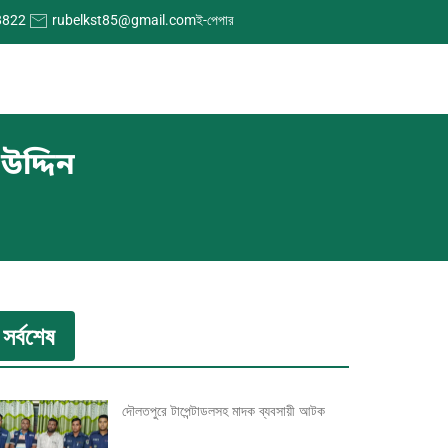
8822
rubelkst85@gmail.com
ই-পেপার
উদ্দিন
সর্বশেষ
দৌলতপুরে টাপেন্টাডলসহ মাদক ব্যবসায়ী আটক