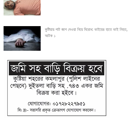
o
n
কুষ্টিয়ায় পাট জাগ দেওয়া নিয়ে বিরোধ: ভাইয়ের হাতে ভাই নিহত,
আটক ১