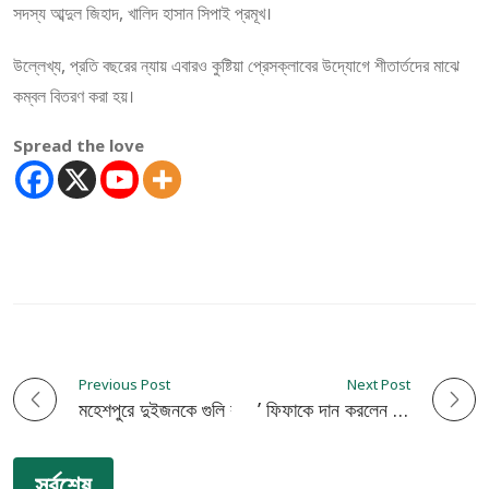
সদস্য আব্দুল জিহাদ, খালিদ হাসান সিপাই প্রমূখ।
উল্লেখ্য, প্রতি বছরের ন্যায় এবারও কুষ্টিয়া প্রেসক্লাবের উদ্যোগে শীতার্তদের মাঝে
কম্বল বিতরণ করা হয়।
Spread the love
Previous Post
Next Post
P
মহেশপুরে দুইজনকে গুলি করে হত্যা
বিশ্বকাপ জয়ের ‘ট্যাকটিক’ ফিফাকে দান করলেন আর্জেন্টিনা কোচ স্কালোনি
o
সর্বশেষ