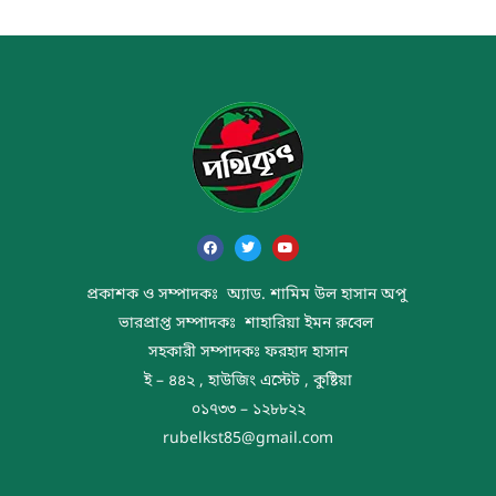
প্রকাশক ও সম্পাদকঃ অ্যাড. শামিম উল হাসান অপু
ভারপ্রাপ্ত সম্পাদকঃ শাহারিয়া ইমন রুবেল
সহকারী সম্পাদকঃ ফরহাদ হাসান
ই – ৪৪২ , হাউজিং এস্টেট , কুষ্টিয়া
০১৭৩৩ – ১২৮৮২২
rubelkst85@gmail.com