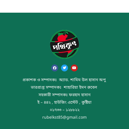
প্রকাশক ও সম্পাদকঃ অ্যাড. শামিম উল হাসান অপু
ভারপ্রাপ্ত সম্পাদকঃ শাহারিয়া ইমন রুবেল
সহকারী সম্পাদকঃ ফরহাদ হাসান
ই – ৪৪২ , হাউজিং এস্টেট , কুষ্টিয়া
০১৭৩৩ – ১২৮৮২২
rubelkst85@gmail.com