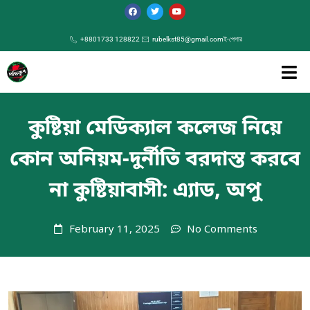
+8801733 128822
rubelkst85@gmail.com
ই-পেপার
কুষ্টিয়া মেডিক্যাল কলেজ নিয়ে
কোন অনিয়ম-দুর্নীতি বরদাস্ত করবে
না কুষ্টিয়াবাসী: এ্যাড, অপু
February 11, 2025
No Comments