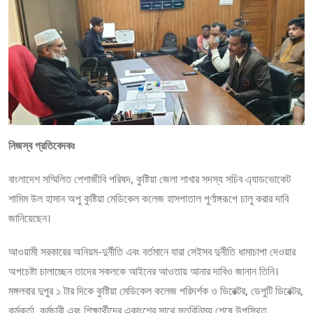
নিজস্ব প্রতিবেদকঃ
বাংলাদেশ সম্মিলিত পেশাজীবি পরিষদ, কুষ্টিয়া জেলা শাখার সদস্য সচিব এ্যাডভোকেট
শামিম উল হাসান অপু কুষ্টিয়া মেডিকেল কলেজ হাসপাতাল পুর্ণাঙ্গরূপে চালু করার দাবি
জানিয়েছেন।
আওয়ামী সরকারের অনিয়ম-দুর্নীতি এবং বর্তমানে যারা সেইসব দুর্নীতি ধামাচাপা দেওয়ার
অপচেষ্টা চালাচ্ছেন তাদের সকলকে আইনের আওতায় আনার দাবিও জানান তিনি।
মঙ্গলবার দুপুর ১ টার দিকে কুষ্টিয়া মেডিকেল কলেজ পরিদর্শক ও ডিরেক্টর, ডেপুটি ডিরেক্টর,
কর্মকর্তা, কর্মচারী এবং শিক্ষার্থীদের একাংশের সাথে মতবিনিময় শেষে উপস্থিত