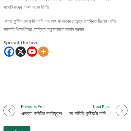
সাংবাদিকদের একথা বলেন তিনি।
এসময় কুষ্টিয়া জেলা বিএনপি এবং অঙ্গ সংগঠনের নেতৃত্ব উপস্থিত ছিলেন। তাঁরা
সকলেই শিক্ষার্থীদের যৌক্তিক আন্দোলনকে সমর্থন জানান।
Spread the love
Previous Post
Next Post
P
এডহক কমিটির নবনিযুক্ত সভাপতিকে সংবর্ধনা
বাংলাদেশ জাতীয় মানবাধিকার সমিতি কুষ্টিয়া’র কমিটি গঠন
o