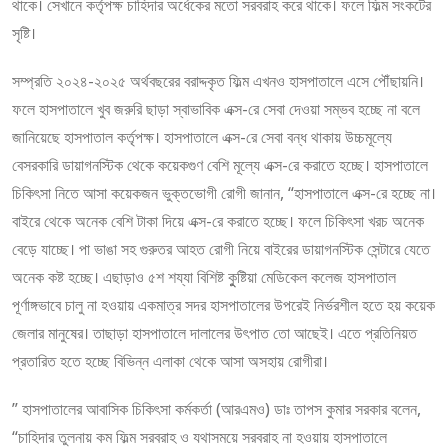
থাকে। সেখানে কর্তৃপক্ষ চাহিদার অর্ধেকের মতো সরবরাহ করে থাকে। ফলে ফিল্ম সংকটের
সৃষ্টি।
সম্প্রতি ২০২৪-২০২৫ অর্থবছরের বরাদ্দকৃত ফিল্ম এখনও হাসপাতালে এসে পৌঁছায়নি।
ফলে হাসপাতালে খুব জরুরি ছাড়া স্বাভাবিক এক্স-রে সেবা দেওয়া সম্ভব হচ্ছে না বলে
জানিয়েছে হাসপাতাল কর্তৃপক্ষ। হাসপাতালে এক্স-রে সেবা বন্ধ থাকায় উচ্চমূল্যে
বেসরকারি ডায়াগনস্টিক থেকে কয়েকগুণ বেশি মূল্যে এক্স-রে করাতে হচ্ছে। হাসপাতালে
চিকিৎসা নিতে আসা কয়েকজন ভুক্তভোগী রোগী জানান, “হাসপাতালে এক্স-রে হচ্ছে না।
বাইরে থেকে অনেক বেশি টাকা দিয়ে এক্স-রে করাতে হচ্ছে। ফলে চিকিৎসা খরচ অনেক
বেড়ে যাচ্ছে। পা ভাঙা সহ গুরুতর আহত রোগী নিয়ে বাইরের ডায়াগনস্টিক সেন্টারে যেতে
অনেক কষ্ট হচ্ছে। এছাড়াও ৫শ শয্যা বিশিষ্ট কুুষ্টিয়া মেডিকেল কলেজ হাসপাতাল
পূর্ণাঙ্গভাবে চালু না হওয়ায় একমাত্র সদর হাসপাতালের উপরেই নির্ভরশীল হতে হয় কয়েক
জেলার মানুষের। তাছাড়া হাসপাতালে দালালের উৎপাত তো আছেই। এতে প্রতিনিয়ত
প্রতারিত হতে হচ্ছে বিভিন্ন এলাকা থেকে আসা অসহায় রোগীরা।
” হাসপাতালের আবাসিক চিকিৎসা কর্মকর্তা (আরএমও) ডাঃ তাপস কুমার সরকার বলেন,
“চাহিদার তুলনায় কম ফিল্ম সরবরাহ ও যথাসময়ে সরবরাহ না হওয়ায় হাসপাতালে