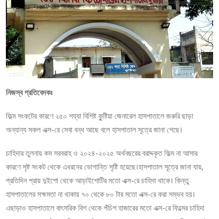
নিজস্ব প্রতিবেদকঃ
ফিল্ম সংকটের কারণে ২৫০ শয্যা বিশিষ্ট কুুষ্টিয়া জেনারেল হাসপাতালে জরুরি ছাড়া
অন্যান্য সকল এক্স-রে সেবা বন্ধ আছে বলে হাসপাতাল সূত্রে জানা গেছে।
চাহিদার তুলনায় কম সরবরাহ ও ২০২৪-২০২৫ অর্থবছরের বরাদ্দকৃত ফিল্ম না আসার
কারণে সৃষ্ট সংকট থেকে এধরনের ভোগান্তি সৃষ্টি হয়েছে।হাসপাতাল সূত্রে জানা যায়,
প্রতিদিন প্রায় দুইশো থেকে আড়াইশোটির মতো এক্স-রে চাহিদা থাকে। কিন্তু
হাসপাতালের সক্ষমতা না থাকায় ৭০ থেকে ৮০ টার মতো এক্স-রে করা সম্ভব হয়।
এছাড়াও হাসপাতালে বাৎসরিক বিশ থেকে পঁচিশ হাজারের মতো এক্স-রে ফিল্মের চাহিদা