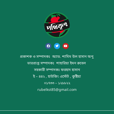
প্রকাশক ও সম্পাদকঃ অ্যাড. শামিম উল হাসান অপু
ভারপ্রাপ্ত সম্পাদকঃ শাহারিয়া ইমন রুবেল
সহকারী সম্পাদকঃ ফরহাদ হাসান
ই – ৪৪২ , হাউজিং এস্টেট , কুষ্টিয়া
০১৭৩৩ – ১২৮৮২২
rubelkst85@gmail.com