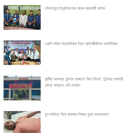
t
দৌলতপুরে টাপেন্টাডলসহ মাদক ব্যবসায়ী আটক
n
a
v
এমপি ফরিদা ইয়াসমিনকে নিয়ে আইনজীবীদের মতবিনিময়
i
g
কুষ্টিয়া ডাকঘরে টেন্ডার স্বচ্ছতা নিয়ে বিতর্ক, ‘টেন্ডারে ভাঙ্গাড়ী
a
স্টোর’ বাস্তবে নেই দোকান
t
i
চুল কাটাতে গিয়ে হামলার শিকার যুবক হাসপাতালে
o