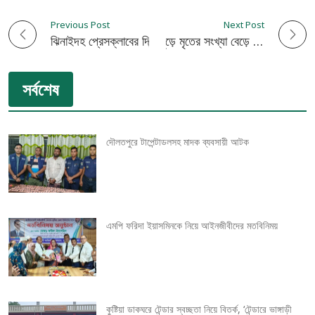
Previous Post
Next Post
P
ঝিনাইদহ প্রেসক্লাবের দ্বি-বার্ষিক নির্বাচন সম্পন্ন
‘কাচ্চি ভাই’ এর আগুনে পুড়ে মৃতের সংখ্যা বেড়ে ৪৬: শঙ্কামুক্ত নন দগ্ধরাও
o
সর্বশেষ
s
t
দৌলতপুরে টাপেন্টাডলসহ মাদক ব্যবসায়ী আটক
n
a
v
এমপি ফরিদা ইয়াসমিনকে নিয়ে আইনজীবীদের মতবিনিময়
i
g
কুষ্টিয়া ডাকঘরে টেন্ডার স্বচ্ছতা নিয়ে বিতর্ক, ‘টেন্ডারে ভাঙ্গাড়ী