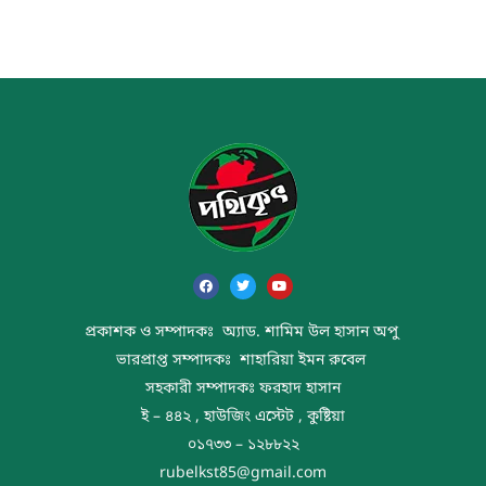
প্রকাশক ও সম্পাদকঃ অ্যাড. শামিম উল হাসান অপু
ভারপ্রাপ্ত সম্পাদকঃ শাহারিয়া ইমন রুবেল
সহকারী সম্পাদকঃ ফরহাদ হাসান
ই – ৪৪২ , হাউজিং এস্টেট , কুষ্টিয়া
০১৭৩৩ – ১২৮৮২২
rubelkst85@gmail.com