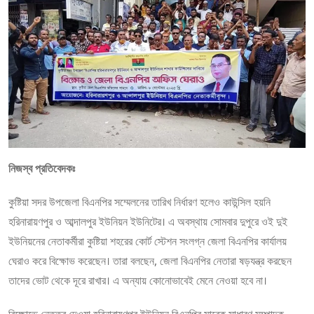
নিজস্ব প্রতিবেদকঃ
কুষ্টিয়া সদর উপজেলা বিএনপির সম্মেলনের তারিখ নির্ধারণ হলেও কাউন্সিল হয়নি
হরিনারায়ণপুর ও আব্দালপুর ইউনিয়ন ইউনিটের। এ অবস্থায় সোমবার দুপুরে ওই দুই
ইউনিয়নের নেতাকর্মীরা কুষ্টিয়া শহরের কোর্ট স্টেশন সংলগ্ন জেলা বিএনপির কার্যালয়
ঘেরাও করে বিক্ষোভ করেছেন। তারা বলছেন, জেলা বিএনপির নেতারা ষড়যন্ত্র করছেন
তাদের ভোট থেকে দূরে রাখার। এ অন্যায় কোনোভাবেই মেনে নেওয়া হবে না।