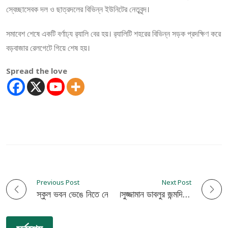
স্বেচ্ছাসেবক দল ও ছাত্রদলের বিভিন্ন ইউনিটের নেতৃবৃন্দ।
সমাবেশ শেষে একটি বর্ণাঢ্য র‍্যালি বের হয়। র‍্যালিটি শহরের বিভিন্ন সড়ক প্রদক্ষিণ করে
বড়বাজার রেলগেটে গিয়ে শেষ হয়।
Spread the love
Previous Post
Next Post
P
স্কুল ভবন ভেঙে নিতে নোটিশ: শিক্ষক-শিক্ষার্থী ও এলাকাবাসীর মানববন্ধন
প্রথিতযশা সাংবাদিক আনিসুজ্জামান ডাবলুর জন্মদিন পালিত
o