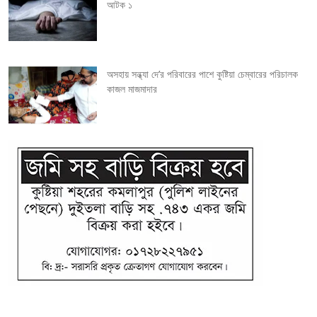
o
আটক ১
n
অসহায় সন্ধ্যা দে’র পরিবারের পাশে কুষ্টিয়া চেম্বারের পরিচালক
কাজল মাজমাদার