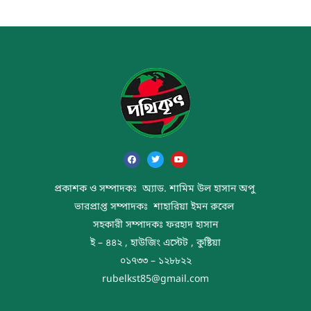
প্রকাশক ও সম্পাদকঃ অ্যাড. শামিম উল হাসান অপু
ভারপ্রাপ্ত সম্পাদকঃ শাহারিয়া ইমন রুবেল
সহকারী সম্পাদকঃ ফরহাদ হাসান
ই – ৪৪২ , হাউজিং এস্টেট , কুষ্টিয়া
০১৭৩৩ – ১২৮৮২২
rubelkst85@gmail.com