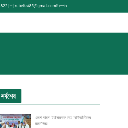
8822
rubelkst85@gmail.com
ই-পেপার
সর্বশেষ
এমপি ফরিদা ইয়াসমিনকে নিয়ে আইনজীবীদের
মতবিনিময়