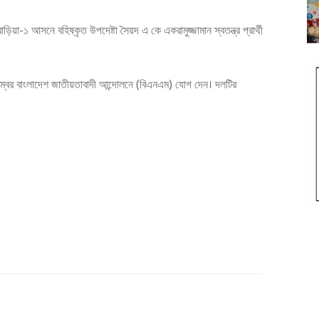
ড়িয়া-১ আসনে বহিষ্কৃত উপদেষ্টা সৈয়দ এ কে একরামুজ্জামান স্বতন্ত্র প্রার্থী
্বর বাংলাদেশ জাতীয়তাবাদী আন্দোলনে (বিএনএম) যোগ দেন। দলটির