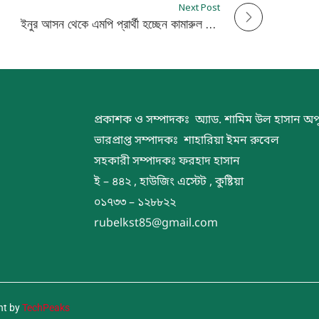
Next Post
ইনুর আসন থেকে এমপি প্রার্থী হচ্ছেন কামারুল আরেফিন!
প্রকাশক ও সম্পাদকঃ অ্যাড. শামিম উল হাসান অপ
ভারপ্রাপ্ত সম্পাদকঃ শাহারিয়া ইমন রুবেল
সহকারী সম্পাদকঃ ফরহাদ হাসান
ই – ৪৪২ , হাউজিং এস্টেট , কুষ্টিয়া
০১৭৩৩ – ১২৮৮২২
rubelkst85@gmail.com
nt by
TechPeaks