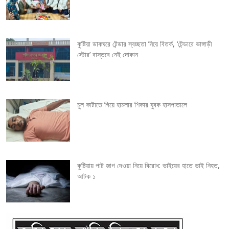
i
g
কুষ্টিয়া ডাকঘরে টেন্ডার স্বচ্ছতা নিয়ে বিতর্ক, ‘টেন্ডারে ভাঙ্গাড়ী
a
স্টোর’ বাস্তবে নেই দোকান
t
i
চুল কাটাতে গিয়ে হামলার শিকার যুবক হাসপাতালে
o
n
কুষ্টিয়ায় পাট জাগ দেওয়া নিয়ে বিরোধ: ভাইয়ের হাতে ভাই নিহত,
আটক ১