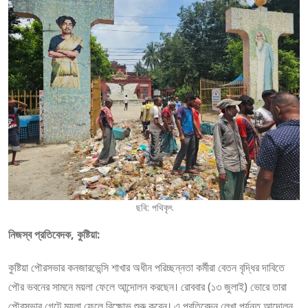
ছবি: পথিকৃৎ
নিজস্ব প্রতিবেদক, কুষ্টিয়া:
কুষ্টিয়া পৌরসভার কনজারভেন্সি শাখার অধীন পরিচ্ছন্নতা কর্মীরা বেতন বৃদ্ধির দাবিতে
পৌর ভবনের সামনে ময়লা ফেলে আন্দোলন করছেন। রোববার (১৩ জুলাই) ভোরে তারা
পৌরসভার গেটে ময়লা ফেলে বিক্ষোভ শুরু করেন। এ প্রতিবেদন লেখা পর্যন্ত আন্দোলন