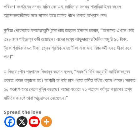
পরিষদ। সংগঠনের সদস্য সচিব কে. এম. জাহিদ ও সদস্য শাহারিয়া ইমন রুবেল
আন্দোলনকারীদের সঙ্গে সাক্ষাৎ করে তাদের পাশে থাকার আশ্বাস দেন।
কুষ্টিয়া পৌরসভার কনজারভেন্সি ইন্সপেক্টর জহুরুল ইসলাম জানান, “আমাদের এখানে মোট
৩৪৮ জন পরিচ্ছন্ন কর্মী রয়েছেন। এদের মধ্যে ঝাড়ুদারদের দৈনিক মজুরি ৬০ টাকা,
ট্রাক শ্রমিক ২৯০ টাকা, ড্রেন শ্রমিক ২৭৫ টাকা এবং মশা নিধনকর্মী ২২৫ টাকা করে
পান।”
এ বিষয়ে পৌর প্রশাসক মিজানুর রহমান বলেন, “সরকারি বিধি অনুযায়ী আর্থিক বছরের
শুরুতে বেতন বাড়ানো হয়। আগামী আগস্ট মাস থেকে কর্মীরা বর্ধিত বেতন পাবেন। সরকার
১০ শতাংশ হারে বেতন বৃদ্ধি করেছে। আমরা হয়তো ২০ শতাংশ পর্যন্ত বাড়াবো। তথ্য
ঘাটতির কারণে তারা আন্দোলনে নেমেছেন।”
Spread the love