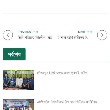
Previous Post
Next Post
P
ডিবি পরিচয়ে আঃলীগ নেতা অপহরণ, অর্ধকোটি টাকা মুক্তিপণ দাবিঃ গোপালগঞ্জ থেকে উদ্ধার
কুষ্টিয়া সুগার মিলের এমডির সঙ্গে আখ চাষীদের মতবিনিময় সভা
o
সর্বশেষ
s
t
দৌলতপুরে টাপেন্টাডলসহ মাদক ব্যবসায়ী আটক
n
a
v
এমপি ফরিদা ইয়াসমিনকে নিয়ে আইনজীবীদের মতবিনিময়