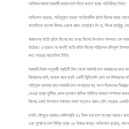
অনিয়ম।আবার সরকারী গুদামে চাল দিতে গুনতে হচ্ছে অতিরিক্ত টাকা।
অভিযোগ রয়েছে, অভিযুক্ত হযরত অটোমেটিক রাইস মিলের কাছে আগে থেক
অন্যদিকে অনেক মিলার এখনো বরাদ্দ পেয়েছেন কি না, কিংবা কতটুকু 
খাজানগর অটো রাইস মিলের মত অন্য মিলের উৎপাদন সক্ষমতা এক থাকল
উঠেছে। এ ছাড়াও মা জননী অটো রাইস মিলের পরিচালক রফিকুল ইসলামও 
কত পেয়েছে জানেনিনা তিনি।
সরকারি নিয়ম অনুযায়ী প্রতিটি মিল থেকে সরাসরি চাল সরবরাহের কথা থ
মিলারদের দাবি, কয়েক বছর ধরেই একটি সিন্ডিকেট এমন সব মিলারদের লা
লাইসেন্স ব্যবহার করে সরকারি চাল সংগ্রহের বড় অংশ নিজেদের নিয়ন্ত্র
দেওয়া হচ্ছে।কুষ্টিয়া জেলা চালকল মালিক সমিতির সাধারণ সম্পাদক জয়ন
মিলের একই উৎপাদন সক্ষমতা থাকা সত্তেও বরাদ্দ বেশি পেয়েছে একাধি
চলতি মৌসুমে সরকার কেজিপ্রতি ৪৯ টাকা দরে চাল সংগ্রহ করছে। অথচ কু
এবং পুরোনো চাল বিক্রি হচ্ছে ৩৮ টাকার মধ্যে। অভিযোগ রয়েছে, কম দ