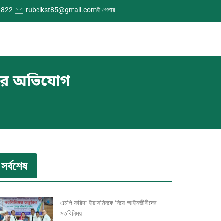
8822
rubelkst85@gmail.com
ই-পেপার
জ্যের অভিযোগ
সর্বশেষ
এমপি ফরিদা ইয়াসমিনকে নিয়ে আইনজীবীদের
মতবিনিময়