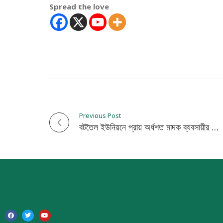
Spread the love
Previous Post
P
বটতৈল ইউনিয়নে প্রায় অর্ধশত মাদক ব্যবসায়ীর দৌরাত্ম্যে আতঙ্কিত জনপদ, প্রশাসনের কঠোর হস্তক্ষেপ দাবি
o
s
t
n