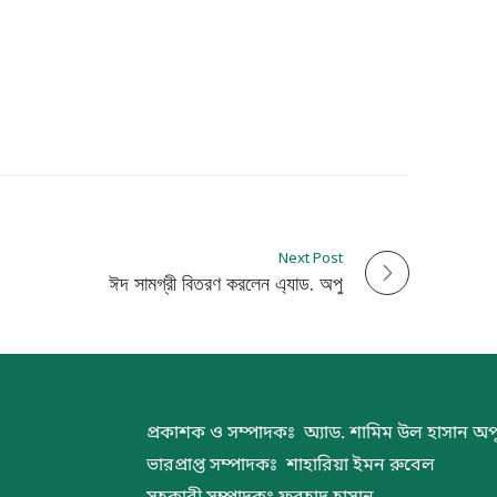
Next Post
ঈদ সামগ্রী বিতরণ করলেন এ্যাড. অপু
প্রকাশক ও সম্পাদকঃ অ্যাড. শামিম উল হাসান অপ
ভারপ্রাপ্ত সম্পাদকঃ শাহারিয়া ইমন রুবেল