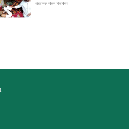
পরিচালক কাজল মাজমাদার
ু