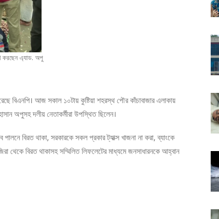
 করছেন এ্যাড. অপু
রেছে বিএনপি। আজ সকাল ১০টায় কুষ্টিয়া শহরস্থ পৌর কাঁচাবাজার এলাকায়
াসান অপুসহ দলীয় নেতাকর্মীরা উপস্থিত ছিলেন।
য়িত্ব পালনে বিরত থাকা, সরকারকে সকল প্রকার ট্যাক্স খাজনা না করা, ব্যাংকে
াজিরা থেকে বিরত থাকাসহ সম্মিলিত লিফলেটের মাধ্যমে জনসাধারনকে আহ্বান