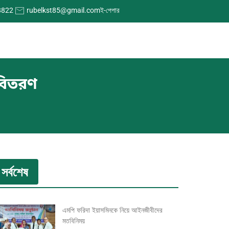
8822
rubelkst85@gmail.com
ই-পেপার
 বিতরণ
সর্বশেষ
এমপি ফরিদা ইয়াসমিনকে নিয়ে আইনজীবীদের
মতবিনিময়