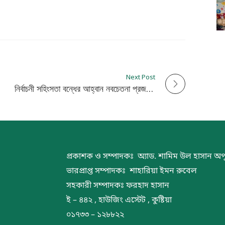
Next Post
নির্বাচনী সহিংসতা বন্ধের আহ্বান নবচেতনা প্রজন্মের
প্রকাশক ও সম্পাদকঃ অ্যাড. শামিম উল হাসান অপ
ভারপ্রাপ্ত সম্পাদকঃ শাহারিয়া ইমন রুবেল
সহকারী সম্পাদকঃ ফরহাদ হাসান
ই – ৪৪২ , হাউজিং এস্টেট , কুষ্টিয়া
০১৭৩৩ – ১২৮৮২২