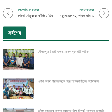
Previous Post
Next Post
P
ঝিনাইদহে ফেন্সিডিলসহ গ্রেফতার-১
লাখো মানুষকে কাঁদিয়ে চির নিন্দ্রায় শায়িত হলেন এমপি আব্দুল হাই
o
সর্বশেষ
s
t
দৌলতপুরে টাপেন্টাডলসহ মাদক ব্যবসায়ী আটক
n
a
v
এমপি ফরিদা ইয়াসমিনকে নিয়ে আইনজীবীদের মতবিনিময়
i
g
কুষ্টিয়া ডাকঘরে টেন্ডার স্বচ্ছতা নিয়ে বিতর্ক, ‘টেন্ডারে ভাঙ্গাড়ী