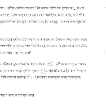
ষ্টা ও কুষ্টিয়া কোর্টের স্পেশাল পিপি অ্যাড. শামিম উল হাসান অপু, কে এম
ন রুবেল, জেলা ছাত্রদলের আহ্বায়ক মোজাক্কির রহমান রাব্বি, সাংগঠনিক
চার সম্পাদক মিরাজুল ইসলামসহ অন্যান্য নেতৃবৃন্দ। এ সময় সওজ কুষ্টিয়ার
না বেড়ে চলেছে। দুর্ঘটনা রোধে সরকার ও সামাজিক সংগঠনকে একসাথে কাজ করতে
াশাপাশি মহাসড়কের পাশ দিয়ে থ্রি হুইলার চলাচলের ব্যবস্থা ও পায়ে হাঁটার
্ঘটনা অনেকাংশে কমে আসবে।”
ত দাবিগুলো তুলে ধরেন। দাবিগুলো হলো— ১. কুষ্টিয়ার সব সড়কে পর্যাপ্ত
িষ্ঠানের সামনে জেব্রা ক্রসিং স্থাপন। ৩. প্রতিটি মোড়ে ট্রাফিক সিগন্যাল
ে সিসি ক্যামেরা বসানো। ৫. থ্রি হুইলার যানবাহনের জন্য মহাসড়কের
ব্যবস্থা গ্রহণের আশ্বাস দেন।