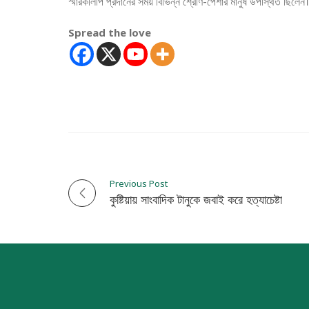
স্মারকলিপি প্রদানের সময় বিভিন্ন শ্রেণি-পেশার মানুষ উপস্থিত ছিলেন।
Spread the love
Previous Post
P
কুষ্টিয়ায় সাংবাদিক টানুকে জবাই করে হত্যাচেষ্টা
o
s
t