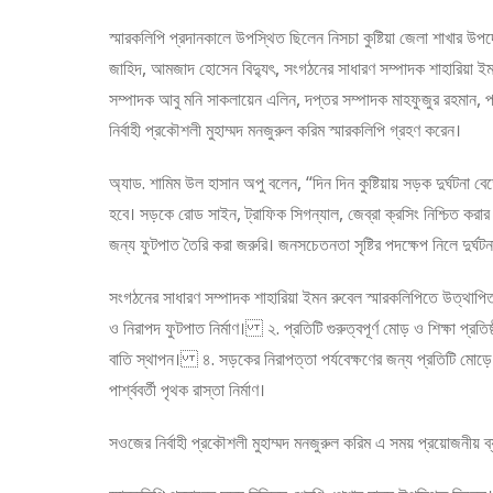
স্মারকলিপি প্রদানকালে উপস্থিত ছিলেন নিসচা কুষ্টিয়া জেলা শাখার উপদে
জাহিদ, আমজাদ হোসেন বিদ্যুৎ, সংগঠনের সাধারণ সম্পাদক শাহারিয়া ইম
সম্পাদক আবু মনি সাকলায়েন এলিন, দপ্তর সম্পাদক মাহফুজুর রহমান, প্র
নির্বাহী প্রকৌশলী মুহাম্মদ মনজুরুল করিম স্মারকলিপি গ্রহণ করেন।
অ্যাড. শামিম উল হাসান অপু বলেন, “দিন দিন কুষ্টিয়ায় সড়ক দুর্ঘট
হবে। সড়কে রোড সাইন, ট্রাফিক সিগন্যাল, জেব্রা ক্রসিং নিশ্চিত করার প
জন্য ফুটপাত তৈরি করা জরুরি। জনসচেতনতা সৃষ্টির পদক্ষেপ নিলে দুর
সংগঠনের সাধারণ সম্পাদক শাহারিয়া ইমন রুবেল স্মারকলিপিতে উত্থাপি
ও নিরাপদ ফুটপাত নির্মাণ। ২. প্রতিটি গুরুত্বপূর্ণ মোড় ও শিক্ষা প্রত
বাতি স্থাপন। ৪. সড়কের নিরাপত্তা পর্যবেক্ষণের জন্য প্রতিটি মোড়
পার্শ্ববর্তী পৃথক রাস্তা নির্মাণ।
সওজের নির্বাহী প্রকৌশলী মুহাম্মদ মনজুরুল করিম এ সময় প্রয়োজনীয় 