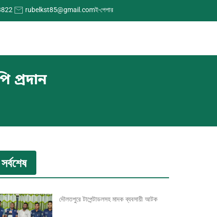
8822
rubelkst85@gmail.com
ই-পেপার
পি প্রদান
সর্বশেষ
দৌলতপুরে টাপেন্টাডলসহ মাদক ব্যবসায়ী আটক