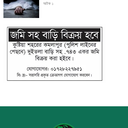
আটক ১