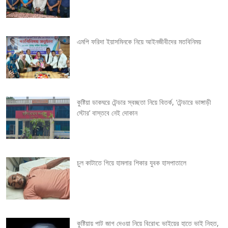
a
v
এমপি ফরিদা ইয়াসমিনকে নিয়ে আইনজীবীদের মতবিনিময়
i
g
কুষ্টিয়া ডাকঘরে টেন্ডার স্বচ্ছতা নিয়ে বিতর্ক, ‘টেন্ডারে ভাঙ্গাড়ী
a
স্টোর’ বাস্তবে নেই দোকান
t
i
চুল কাটাতে গিয়ে হামলার শিকার যুবক হাসপাতালে
o
n
কুষ্টিয়ায় পাট জাগ দেওয়া নিয়ে বিরোধ: ভাইয়ের হাতে ভাই নিহত,