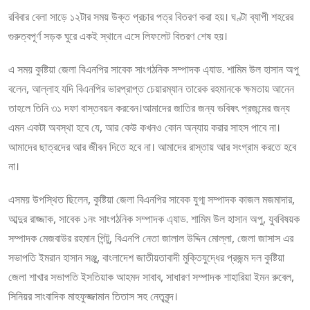
রবিবার বেলা সাড়ে ১২টার সময় উক্ত প্রচার পত্র বিতরণ করা হয়। ঘণ্টা ব্যাপী শহরের
গুরুত্বপূর্ণ সড়ক ঘুরে একই স্থানে এসে লিফলেট বিতরণ শেষ হয়।
এ সময় কুষ্টিয়া জেলা বিএনপির সাবেক সাংগঠনিক সম্পাদক এ্যাড. শামিম উল হাসান অপু
বলেন, আল্লাহ যদি বিএনপির ভারপ্রাপ্ত চেয়ারম্যান তারেক রহমানকে ক্ষমতায় আনেন
তাহলে তিনি ৩১ দফা বাস্তবয়ন করবেন।আমাদের জাতির জন্য ভবিষৎ প্রজন্মের জন্য
এমন একটা অবস্থা হবে যে, আর কেউ কখনও কোন অন্যায় করার সাহস পাবে না।
আমাদের ছাত্রদের আর জীবন দিতে হবে না। আমাদের রাস্তায় আর সংগ্রাম করতে হবে
না।
এসময় উপস্থিত ছিলেন, কুষ্টিয়া জেলা বিএনপির সাবেক যুগ্ম সম্পাদক কাজল মজমাদার,
আব্দুর রাজ্জাক, সাবেক ১নং সাংগঠনিক সম্পাদক এ্যাড. শামিম উল হাসান অপু, যুববিষয়ক
সম্পাদক মেজবাউর রহমান পিন্টু, বিএনপি নেতা জালাল উদ্দিন মোল্লা, জেলা জাসাস এর
সভাপতি ইমরান হাসান সঞ্জু, বাংলাদেশ জাতীয়তাবাদী মুক্তিযুদ্ধের প্রজন্ম দল কুষ্টিয়া
জেলা শাখার সভাপতি ইসতিয়াক আহমদ সাবাব, সাধারণ সম্পাদক শাহারিয়া ইমন রুবেল,
সিনিয়র সাংবাদিক মাহফুজ্জামান তিতাস সহ নেতৃবৃন্দ।