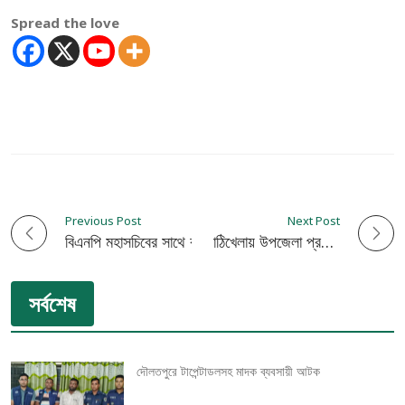
Spread the love
Previous Post
Next Post
P
বিএনপি মহাসচিবের সাথে কুষ্টিয়ার পদবঞ্চিত নেতৃবৃন্দের সাক্ষাৎ
গ্রামবাংলার ঐতিহ্যবাহী লাঠিখেলায় উপজেলা প্রশাসনের বাঁধা
o
সর্বশেষ
s
t
দৌলতপুরে টাপেন্টাডলসহ মাদক ব্যবসায়ী আটক
n