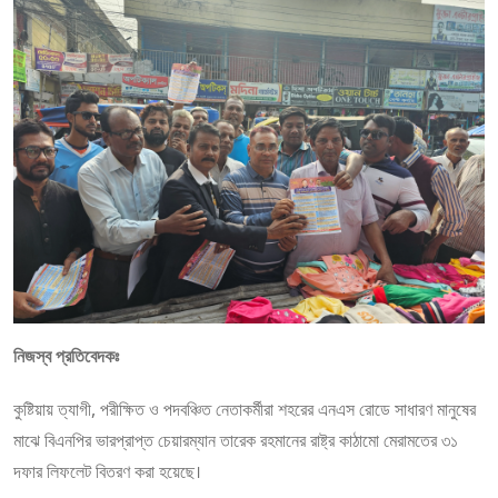
নিজস্ব প্রতিবেদকঃ
কুষ্টিয়ায় ত্যাগী, পরীক্ষিত ও পদবঞ্চিত নেতাকর্মীরা শহরের এনএস রোডে সাধারণ মানুষের
মাঝে বিএনপির ভারপ্রাপ্ত চেয়ারম্যান তারেক রহমানের রাষ্ট্র কাঠামো মেরামতের ৩১
দফার লিফলেট বিতরণ করা হয়েছে।