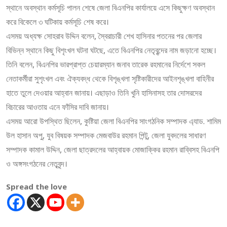
স্থানে অবস্থান কর্মসূচি পালন শেষে জেলা বিএনপির কার্যালয়ে এসে কিছুক্ষণ অবস্থান
করে বিকেলে ৩ ঘটিকায় কর্মসূচি শেষ করে।
এসময় অধ্যক্ষ সোহরাব উদ্দিন বলেন, স্বৈরাচারী শেখ হাসিনার পতনের পর জেলার
বিভিন্ন স্থানে কিছু বিশৃংখল ঘটনা ঘটছে, এতে বিএনপির নেতৃবৃন্দের নাম জড়ানো হচ্ছে।
তিনি বলেন, বিএনপির ভারপ্রাপ্ত চেয়ারম্যান জনাব তারেক রহমানের নির্দেশে সকল
নেতাকর্মীরা সুশৃংখল এবং ঐক্যবদ্ধ থেকে বিশৃঙ্খলা সৃষ্টিকারীদের আইনশৃঙ্খলা বাহিনীর
হাতে তুলে দেওয়ার আহ্বান জানায়। এছাড়াও তিনি খুনি হাসিনাসহ তার দোসরদের
বিচারের আওতায় এনে ফাঁসির দাবি জানায়।
এসময় আরো উপস্থিত ছিলেন, কুষ্টিয়া জেলা বিএনপির সাংগঠনিক সম্পাদক এ্যাড. শামিম
উল হাসান অপু, যুব বিষয়ক সম্পাদক মেজবাউর রহমান পিন্টু, জেলা যুবদলের সাধারণ
সম্পাদক কামাল উদ্দিন, জেলা ছাত্রদলের আহ্বায়ক মোজাক্কির রহমান রাব্বিসহ বিএনপি
ও অঙ্গসংগঠনের নেতৃবৃন্দ।
Spread the love