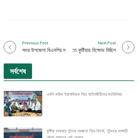
Previous Post
Next Post
P
সদর উপজেলা বিএনপির মতবিনিময় সভা অনুষ্ঠিত
শেখ হাসিনার ফাঁসির দাবিতে কুষ্টিয়ায় বিক্ষোভ মিছিল
o
সর্বশেষ
s
t
এমপি ফরিদা ইয়াসমিনকে নিয়ে আইনজীবীদের মতবিনিময়
n
a
v
কুষ্টিয়া ডাকঘরে টেন্ডার স্বচ্ছতা নিয়ে বিতর্ক, ‘টেন্ডারে ভাঙ্গাড়ী
স্টোর’ বাস্তবে নেই দোকান