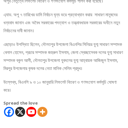
অপুর নেতৃত্বে লিফলেট বিতরণ ও গণসংযোগ কর্মসূচি পালন করা হয়েছে।
এ্যাড. অপু ৭ তারিখের ডামি নির্বাচন ঘৃন্য ভরে প্রত্যাখ্যান করায় সাধারণ মানুষদের
ধন্যবাদ জানান এবং অবৈধ সরকারের পদত্যাগ ও তত্ত্বাবধায়ক সরকারের অধীনে নতুন
নির্বাচনের দাবী জানান।
এছাড়াও উপস্থিত ছিলেন, দৌলতপুর উপজেলা বিএনপির সিনিয়র যুগ্ম সাধারণ সম্পাদক
বেলাল হোসেন, প্রচার সম্পাদক জহুরুল ইসলাম, জেলা স্বেচ্ছাসেবক দলের যুগ্ম সাধারণ
সম্পাদক বকুল আলী, দৌলতপুর উপজেলা যুবদলের যুগ্ম আহ্বায়ক আজিজুল ইসলাম,
মিরপুর উপজেলার কৃষক দলের নেতা মানিক সেলিম প্রমুখ।
উল্লেখ্য, বিএনপি ৯ ও ১০ জানুয়ারি লিফলেট বিতরণ ও গণসংযোগ কর্মসূচি ঘোষণা
করে।
Spread the love