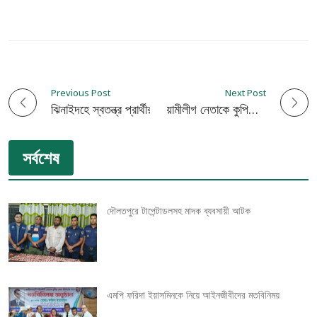
Previous Post
Next Post
P
ঝিনাইদহে স্বতন্ত্র প্রার্থীর মিষ্টি উৎসব
ঝিনাইদহে সংখ্যালঘু আওয়ামীলীগ নেতাকে কুপিয়ে হত্যা!
o
সর্বশেষ
s
t
দৌলতপুরে টাপেন্টাডলসহ মাদক ব্যবসায়ী আটক
n
a
v
এমপি ফরিদা ইয়াসমিনকে নিয়ে আইনজীবীদের মতবিনিময়