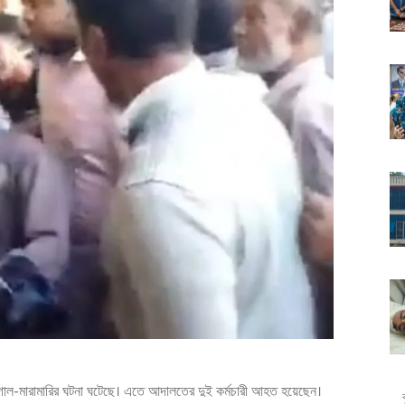
হট্টগোল-মারামারির ঘটনা ঘটেছে। এতে আদালতের দুই কর্মচারী আহত হয়েছেন।