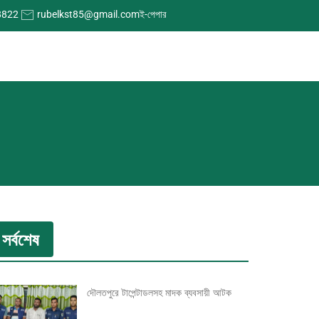
8822
rubelkst85@gmail.com
ই-পেপার
সর্বশেষ
দৌলতপুরে টাপেন্টাডলসহ মাদক ব্যবসায়ী আটক