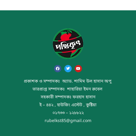
প্রকাশক ও সম্পাদকঃ অ্যাড. শামিম উল হাসান অপু
ভারপ্রাপ্ত সম্পাদকঃ শাহারিয়া ইমন রুবেল
সহকারী সম্পাদকঃ ফরহাদ হাসান
ই – ৪৪২ , হাউজিং এস্টেট , কুষ্টিয়া
০১৭৩৩ – ১২৮৮২২
rubelkst85@gmail.com