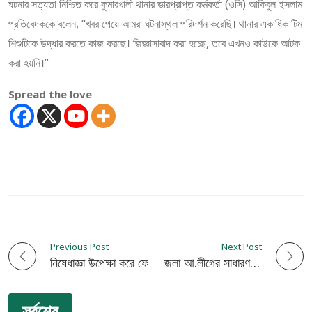
ঘটনার সত্যতা নিশ্চিত করে কুমারখালী থানার ভারপ্রাপ্ত কর্মকর্তা (ওসি) আকিবুল ইসলাম
প্রতিবেদককে বলেন, “খবর পেয়ে আমরা ঘটনাস্থল পরিদর্শন করেছি। থানার একাধিক টিম
শিশুটিকে উদ্ধার করতে কাজ করছে। জিজ্ঞাসাবাদ করা হচ্ছে, তবে এখনও কাউকে আটক
করা হয়নি।”
Spread the love
Previous Post
Next Post
P
নিষেধাজ্ঞা উপেক্ষা করে ফেস্টুন লাগালেন প্যানেল মেয়র
এমপি আনার হত্যাকান্ডে জেলা আ.লীগের সাধারণ সম্পাদক মিন্টু আটক
o
সর্বশেষ