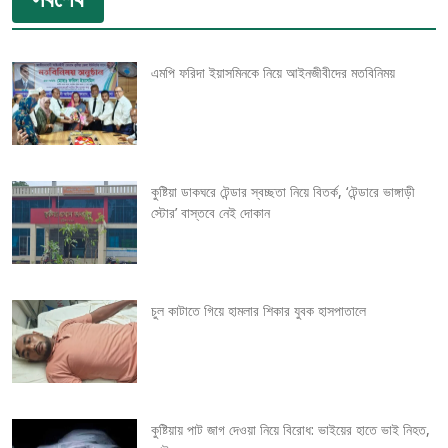
s
t
এমপি ফরিদা ইয়াসমিনকে নিয়ে আইনজীবীদের মতবিনিময়
n
a
v
কুষ্টিয়া ডাকঘরে টেন্ডার স্বচ্ছতা নিয়ে বিতর্ক, ‘টেন্ডারে ভাঙ্গাড়ী
স্টোর’ বাস্তবে নেই দোকান
i
g
চুল কাটাতে গিয়ে হামলার শিকার যুবক হাসপাতালে
a
t
i
কুষ্টিয়ায় পাট জাগ দেওয়া নিয়ে বিরোধ: ভাইয়ের হাতে ভাই নিহত,