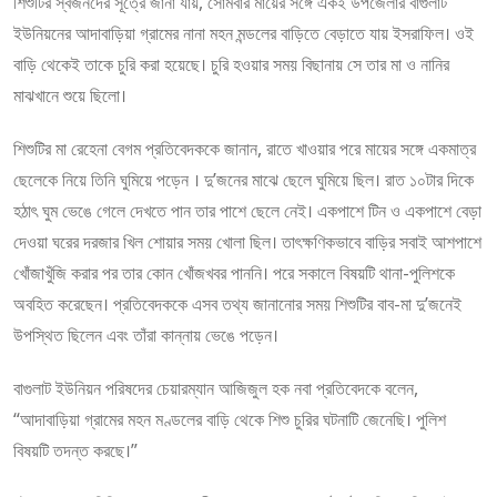
শিশুটির স্বজনদের সূত্রে জানা যায়, সোমবার মায়ের সঙ্গে একই উপজেলার বাগুলাট
ইউনিয়নের আদাবাড়িয়া গ্রামের নানা মহন মন্ডলের বাড়িতে বেড়াতে যায় ইসরাফিল। ওই
বাড়ি থেকেই তাকে চুরি করা হয়েছে। চুরি হওয়ার সময় বিছানায় সে তার মা ও নানির
মাঝখানে শুয়ে ছিলো।
শিশুটির মা রেহেনা বেগম প্রতিবেদককে জানান, রাতে খাওয়ার পরে মায়ের সঙ্গে একমাত্র
ছেলেকে নিয়ে তিনি ঘুমিয়ে পড়েন । দু’জনের মাঝে ছেলে ঘুমিয়ে ছিল। রাত ১০টার দিকে
হঠাৎ ঘুম ভেঙে গেলে দেখতে পান তার পাশে ছেলে নেই। একপাশে টিন ও একপাশে বেড়া
দেওয়া ঘরের দরজার খিল শোয়ার সময় খোলা ছিল। তাৎক্ষণিকভাবে বাড়ির সবাই আশপাশে
খোঁজাখুঁজি করার পর তার কোন খোঁজখবর পাননি। পরে সকালে বিষয়টি থানা-পুলিশকে
অবহিত করেছেন। প্রতিবেদককে এসব তথ্য জানানোর সময় শিশুটির বাব-মা দু’জনেই
উপস্থিত ছিলেন এবং তাঁরা কান্নায় ভেঙে পড়েন।
বাগুলাট ইউনিয়ন পরিষদের চেয়ারম্যান আজিজুল হক নবা প্রতিবেদকে বলেন,
“আদাবাড়িয়া গ্রামের মহন মণ্ডলের বাড়ি থেকে শিশু চুরির ঘটনাটি জেনেছি। পুলিশ
বিষয়টি তদন্ত করছে।”