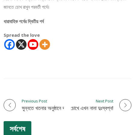
জানতে চোখ রাখুন পরবর্তী পর্বে।
ধারাবাহিক পর্বের দ্বিতীয় পর্ব
Spread the love
Previous Post
Next Post
P
পঙ্গু নজরুলের চোখে এখন নানা দুঃস্বপ্ন!
সুন্নতে খতনার অনুষ্ঠানে দাওয়াত না দেওয়ায় আঃ লীগ নেতার বিরুদ্ধে হামলার অভিযোগ!
o
সর্বশেষ
s