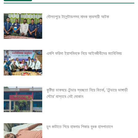
t
দৌলতপুরে টাপেন্টাডলসহ মাদক ব্যবসায়ী আটক
n
a
v
এমপি ফরিদা ইয়াসমিনকে নিয়ে আইনজীবীদের মতবিনিময়
i
g
কুষ্টিয়া ডাকঘরে টেন্ডার স্বচ্ছতা নিয়ে বিতর্ক, ‘টেন্ডারে ভাঙ্গাড়ী
a
স্টোর’ বাস্তবে নেই দোকান
t
i
চুল কাটাতে গিয়ে হামলার শিকার যুবক হাসপাতালে
o