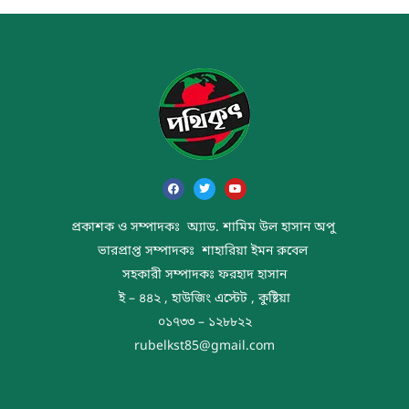
প্রকাশক ও সম্পাদকঃ অ্যাড. শামিম উল হাসান অপু
ভারপ্রাপ্ত সম্পাদকঃ শাহারিয়া ইমন রুবেল
সহকারী সম্পাদকঃ ফরহাদ হাসান
ই – ৪৪২ , হাউজিং এস্টেট , কুষ্টিয়া
০১৭৩৩ – ১২৮৮২২
rubelkst85@gmail.com