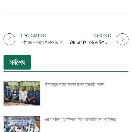
Previous Post
Next Post
P
কাগজে-কলমে থাকলেও কার্যকর নেই ২,৬৯৫ শিক্ষাপ্রতিষ্ঠান
ঈদ উপলক্ষে পেশাজীবি পরিষদের পক্ষ থেকে উপহার সামগ্রী বিতরণ
o
সর্বশেষ
s
t
দৌলতপুরে টাপেন্টাডলসহ মাদক ব্যবসায়ী আটক
n
a
v
এমপি ফরিদা ইয়াসমিনকে নিয়ে আইনজীবীদের মতবিনিময়
i