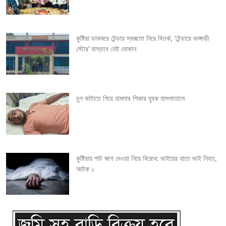
g
কুষ্টিয়া ডাকঘরে টেন্ডার স্বচ্ছতা নিয়ে বিতর্ক, ‘টেন্ডারে ভাঙ্গাড়ী
a
স্টোর’ বাস্তবে নেই দোকান
t
i
চুল কাটাতে গিয়ে হামলার শিকার যুবক হাসপাতালে
o
n
কুষ্টিয়ায় পাট জাগ দেওয়া নিয়ে বিরোধ: ভাইয়ের হাতে ভাই নিহত,
আটক ১