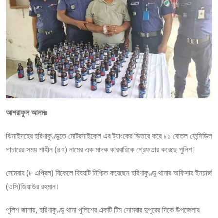
আশরাফুল আলমঃ
ঝিনাইদহের হরিণাকুণ্ডুতে মোটরসাইকেল এর ট্যাংকের ভিতরে করে ৮১ বোতল ফেন্সিডিল
পাচারের সময় শাহীন (৪৭) নামের এক মাদক কারবারিকে গ্রেফতার করেছে পুলিশ।
সোমবার (৮ এপ্রিল) বিকেলে বিষয়টি নিশ্চিত করেছেন হরিণাকুণ্ডু থানার অফিসার ইনচার্জ
(ওসি)জিয়াউর রহমান।
পুলিশ জানায়, হরিণাকুণ্ডু থানা পুলিশের একটি টিম সোমবার দুপুরের দিকে উপজেলার