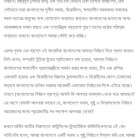
নির্বাচন। রাষ্ট্রদূত (পিটার হাস) এবং তার টিম যেভাবে চেষ্টা চালিয়ে যাচ্ছিলেন, ঠিক
সেইভাবে তারা বাংলাদেশের সুশীল সমাজ, বিরোধীদল, ক্ষমতাসীন সরকারসহ সমাজের
সকল স্তরের মানুষের সঙ্গে যোগাযোগ অব্যাহত রাখবেন। বাংলাদেশের জনগণের আশা-
আকাঙ্ক্ষাকে সম্মান করতে এবং গণতান্ত্রিক প্রত্যাশা পূরণে তাদের কঠোর পরিশ্রম
অব্যাহত থাকবে। বাংলাদেশে আমরা সেটাই করে যাচ্ছি।
এরপর পৃথক এক প্রশ্নে ওই সাংবাদিক বাংলাদেশের আসন্ন নির্বাচন নিয়ে প্রশ্ন করেন।
তিনি বলেন, সম্প্রতি ইন্ডিয়া টুডের প্রতিবেদনে বলা হয়েছে, আসন্ন নির্বাচনে
বাংলাদেশের ক্ষমতাসীন প্রধানমন্ত্রীকে সমর্থন করার জন্য ভারত, চীন এবং রাশিয়া
একজোট হয়েছে এবং বিরোধীদের বিরুদ্ধে ক্র্যাকডাউন ও বিরোধীদের জেলে ঢোকানোর
মাধ্যমে বাংলাদেশের বর্তমান সরকার আরেকটি একতরফা নির্বাচনের দিকে এগিয়ে যাচ্ছে।
তাহলে (বাংলাদেশের নির্বাচন প্রশ্নে) আপনি কি আপনার অবস্থান থেকে সরে আসছেন?
এর আগে যেমনটা আপনারা বলছেন যে, বাংলাদেশে অবাধ, সুষ্ঠু ও বিশ্বাসযোগ্য নির্বাচন
আয়োজনের জন্য প্রয়োজনীয় সব পদক্ষেপ আপনারা নেবেন?
জবাবে মার্কিন জাতীয় নিরাপত্তা কাউন্সিলের স্ট্র্যাটেজিক কমিউনিকেশনের এই কো-
অর্ডিনেটর বলেন, আমরা বাংলাদেশে একটি অবাধ ও সুষ্ঠু নির্বাচনে বিশ্বাস করি এবং আমরা