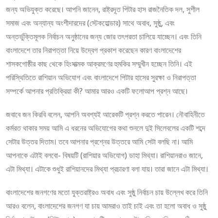
জন্য অভিযুক্ত করেছে। আপনি জানেন, রাষ্ট্রদূত পিটার হাস রাজনৈতিক দল, সুশীল
সমাজ এবং অন্যান্য অংশীদারদের (স্টেকহোল্ডার) সাথে অবাধ, সুষ্ঠু, এবং
অন্তর্ভুক্তিমূলক নির্বাচন অনুষ্ঠানের জন্য জোর তৎপরতা চালিয়ে যাচ্ছেন। এবং তিনি
বাংলাদেশে তার নিরাপত্তা নিয়ে উদ্বেগ প্রকাশ করেছেন কারণ বাংলাদেশের
শাসকগোষ্ঠীর কাছ থেকে হিংসাত্মক আক্রমণের হুমকির সম্মুখীন হচ্ছেন তিনি। এই
পরিস্থিতিতে রাশিয়ান অভিযোগ এবং বাংলাদেশে পিটার হাসের সুরক্ষা ও নিরাপত্তা
সম্পর্কে আপনার প্রতিক্রিয়া কী? আমার আরও একটি ফলোআপ প্রশ্ন আছে।
জবাবে জন কিরবি বলেন, আপনি অবশ্যই আরেকটি প্রশ্ন করতে পারেন। নৌবাহিনীতে
কর্মরত থাকার সময় আমি এ ধরনের অভিযোগের কথা শুনলে দুই সিলেবলের একটি শব্দে
সেটার উত্তর দিতাম। তবে আপনার প্রশ্নের উত্তরে আমি সেটা বলছি না। আমি
আপনাকে এটাই বলবো- বিষয়টি (রাশিয়ার অভিযোগ) ডাহা মিথ্যা। রাশিয়ানরাও জানে,
এটা মিথ্যা। এটাকে শুধুই রাশিয়ানদের মিথ্যা প্রচারণা বলা যায়। তারা জানে এটা মিথ্যা।
বাংলাদেশের জনগণের মতো যুক্তরাষ্ট্রও অবাধ এবং সুষ্ঠু নির্বাচন চায় উল্লেখ করে তিনি
আরও বলেন, বাংলাদেশের জনগণ যা চায় আমরাও তাই চাই এবং তা হলো অবাধ ও সুষ্ঠু