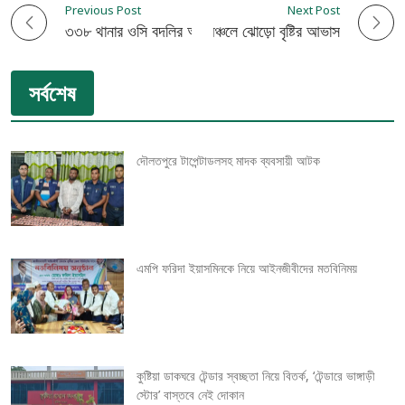
Previous Post
Next Post
P
৩৩৮ থানার ওসি বদলির অনুমোদন
ঢাকাসহ ১৭ অঞ্চলে ঝোড়ো বৃষ্টির আভাস
o
সর্বশেষ
s
t
দৌলতপুরে টাপেন্টাডলসহ মাদক ব্যবসায়ী আটক
n
a
v
এমপি ফরিদা ইয়াসমিনকে নিয়ে আইনজীবীদের মতবিনিময়
i
g
কুষ্টিয়া ডাকঘরে টেন্ডার স্বচ্ছতা নিয়ে বিতর্ক, ‘টেন্ডারে ভাঙ্গাড়ী
a
স্টোর’ বাস্তবে নেই দোকান