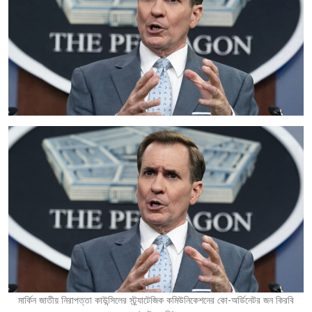
মার্কিন জাতীয় নিরাপত্তা কাউন্সিলের স্ট্র্যাটেজিক কমিউনিকেশনের কো-অর্ডিনেটর জন কিরবি