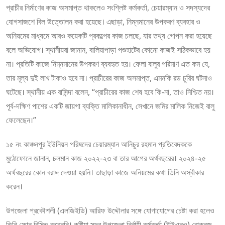
প্রাচীর নির্মাণের কাজ অসমাপ্ত থাকলেও সংশ্লিষ্ট কর্মকর্তা, চেয়ারম্যান ও সদস্যদের
যোগসাজশে বিল উত্তোলন করা হয়েছে। এছাড়া, নিম্নমানের উপকরণ ব্যবহার ও
অনিয়মের মাধ্যমে আরও কয়েকটি প্রকল্পের কাজ চলছে, যার তথ্য গোপন করা হয়েছে
বলে অভিযোগ। স্থানীয়রা জানান, বালিয়াপাড়া পশুহাটের কোনো কাজই সঠিকভাবে হয়
না। প্রতিটি কাজে নিম্নমানের উপকরণ ব্যবহৃত হয়। ফেলা বালুর পরিমাণ এত কম যে,
তার মূল্য দুই লাখ টাকাও হবে না। প্রাচীরের কাজ অসমাপ্ত, এমনকি রড চুরির ঘটনাও
ঘটেছে। স্থানীয় এক বাসিন্দা বলেন, “প্রাচীরের কাজ শেষ হবে কি-না, তাও নিশ্চিত নয়।
পূর্ব-দক্ষিণ পাশের একটি জায়গা ব্যক্তি মালিকানাধীন, সেখানে জমির মালিক নিজেই বালু
ফেলেছেন।”
১৫ নং কাঞ্চনপুর ইউনিয়ন পরিষদের চেয়ারম্যান আনিচুর রহমান প্রতিবেদককে
মুঠোফোনে জানান, চলমান কাজ ২০২২-২৩ বা তার আগের অর্থবছরের। ২০২৪-২৫
অর্থবছরের কোন বরাদ্দ দেওয়া হয়নি। তাছাড়া কাজে অনিয়মের কথা তিনি অস্বীকার
করেন।
উপজেলা প্রকৌশলী (এলজিইডি) আরিফ উদ্দৌলার সঙ্গে যোগাযোগের চেষ্টা করা হলেও
তিনি ফোন রিসিভ করেননি। কুষ্টিয়া সদর উপজেলা নির্বাহী কর্মকর্তা (ইউএনও) রোকনুজ