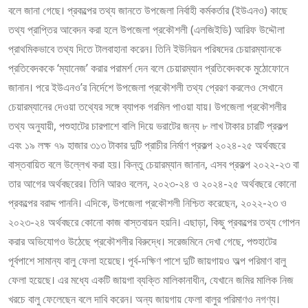
বলে জানা গেছে। প্রকল্পের তথ্য জানতে উপজেলা নির্বাহী কর্মকর্তার (ইউএনও) কাছে
তথ্য প্রাপ্তির আবেদন করা হলে উপজেলা প্রকৌশলী (এলজিইডি) আরিফ উদ্দৌলা
প্রাথমিকভাবে তথ্য দিতে টালবাহানা করেন। তিনি ইউনিয়ন পরিষদের চেয়ারম্যানকে
প্রতিবেদককে ‘ম্যানেজ’ করার পরামর্শ দেন বলে চেয়ারম্যান প্রতিবেদককে মুঠোফোনে
জানান। পরে ইউএনও’র নির্দেশে উপজেলা প্রকৌশলী তথ্য প্রেরণ করলেও সেখানে
চেয়ারম্যানের দেওয়া তথ্যের সঙ্গে ব্যাপক গরমিল পাওয়া যায়। উপজেলা প্রকৌশলীর
তথ্য অনুযায়ী, পশুহাটের চারপাশে বালি দিয়ে ভরাটের জন্য ৮ লাখ টাকার চারটি প্রকল্প
এবং ১৯ লক্ষ ৭৯ হাজার ৩১৩ টাকার দুটি প্রাচীর নির্মাণ প্রকল্প ২০২৪-২৫ অর্থবছরে
বাস্তবায়িত বলে উল্লেখ করা হয়। কিন্তু চেয়ারম্যান জানান, এসব প্রকল্প ২০২২-২৩ বা
তার আগের অর্থবছরের। তিনি আরও বলেন, ২০২৩-২৪ ও ২০২৪-২৫ অর্থবছরে কোনো
প্রকল্পের বরাদ্দ পাননি। এদিকে, উপজেলা প্রকৌশলী নিশ্চিত করেছেন, ২০২২-২৩ ও
২০২৩-২৪ অর্থবছরে কোনো কাজ বাস্তবায়ন হয়নি। এছাড়া, কিছু প্রকল্পের তথ্য গোপন
করার অভিযোগও উঠেছে প্রকৌশলীর বিরুদ্ধে। সরেজমিনে দেখা গেছে, পশুহাটের
পূর্বপাশে সামান্য বালু ফেলা হয়েছে। পূর্ব-দক্ষিণ পাশে দুটি জায়গায়ও অল্প পরিমাণ বালু
ফেলা হয়েছে। এর মধ্যে একটি জায়গা ব্যক্তি মালিকানাধীন, যেখানে জমির মালিক নিজ
খরচে বালু ফেলেছেন বলে দাবি করেন। অন্য জায়গায় ফেলা বালুর পরিমাণও নগণ্য।