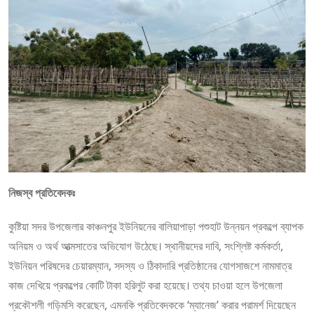
নিজস্ব প্রতিবেদকঃ
কুষ্টিয়া সদর উপজেলার কাঞ্চনপুর ইউনিয়নের বালিয়াপাড়া পশুহাট উন্নয়ন প্রকল্পে ব্যাপক
অনিয়ম ও অর্থ আত্মসাতের অভিযোগ উঠেছে। স্থানীয়দের দাবি, সংশ্লিষ্ট কর্মকর্তা,
ইউনিয়ন পরিষদের চেয়ারম্যান, সদস্য ও ঠিকাদারি প্রতিষ্ঠানের যোগসাজশে নামমাত্র
কাজ দেখিয়ে প্রকল্পের কোটি টাকা হরিলুট করা হয়েছে। তথ্য চাওয়া হলে উপজেলা
প্রকৌশলী গড়িমসি করেছেন, এমনকি প্রতিবেদককে ‘ম্যানেজ’ করার পরামর্শ দিয়েছেন