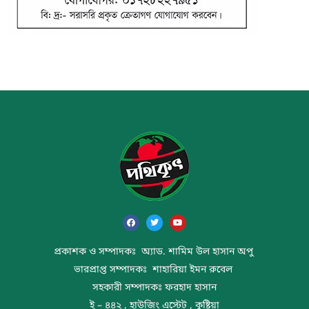
প্রকাশক ও সম্পাদকঃ অ্যাড. শামিম উল হাসান অপু
ভারপ্রাপ্ত সম্পাদকঃ শাহারিয়া ইমন রুবেল
সহকারী সম্পাদকঃ ফরহাদ হাসান
ই – ৪৪২ , হাউজিং এস্টেট , কুষ্টিয়া