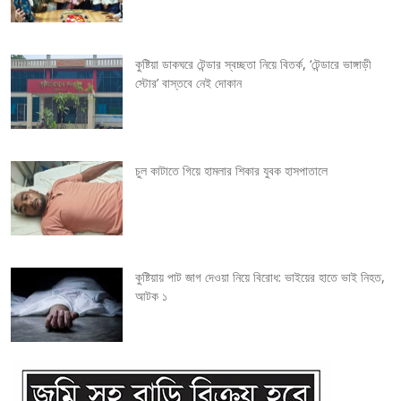
g
কুষ্টিয়া ডাকঘরে টেন্ডার স্বচ্ছতা নিয়ে বিতর্ক, ‘টেন্ডারে ভাঙ্গাড়ী
a
স্টোর’ বাস্তবে নেই দোকান
t
i
চুল কাটাতে গিয়ে হামলার শিকার যুবক হাসপাতালে
o
n
কুষ্টিয়ায় পাট জাগ দেওয়া নিয়ে বিরোধ: ভাইয়ের হাতে ভাই নিহত,
আটক ১