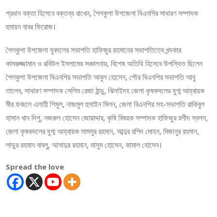
প্রধান বক্তা হিসেবে বক্তব্য রাখেন, শৈলকুপা উপজেলা বিএনপির সাধারণ সম্পাদক
হুমায়ন বাবর ফিরোজ।
শৈলকুপা উপজেলা যুবদলের সভাপতি হাফিজুর রহমানের সভাপতিত্বে খন্দকার
কামরুজ্জামান ও রবিউল ইসলামের সঞ্চালনায়, বিশেষ অতিথি হিসেবে উপস্থিত ছিলেন
শৈলকুপা উপজেলা বিএনপির সভাপতি আবুল হোসেন, পৌর বিএনপির সভাপতি আবু
তালেব, সাধারণ সম্পাদক সেলিম রেজা ঠান্ডু, ঝিনাইদহ জেলা কৃষকদলের যুগ্ম আহ্বায়ক
মীর ফজলে এলাহী শিমুল, নাজমুল হুসাইন মিলন, জেলা বিএনপির সহ-সভাপতি রাকিবুল
হাসান খান দিপু, নজরুল হোসেন জোয়াদ্দার, কৃষি বিষয়ক সম্পাদক হাফিজুর রশীদ স্বপন,
জেলা কৃষকদলের যুগ্ম আহ্বায়ক সামসুর রহমান, আব্দুর রশিদ মোহন, মিজানুর রহমান,
লাডুর রহমান বাবলু, আসাদুর রহমান, মাসুম হোসেন, কামাল হোসেন।
Spread the love