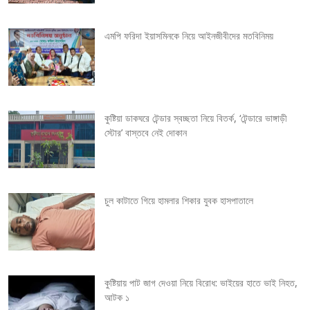
a
v
এমপি ফরিদা ইয়াসমিনকে নিয়ে আইনজীবীদের মতবিনিময়
i
g
কুষ্টিয়া ডাকঘরে টেন্ডার স্বচ্ছতা নিয়ে বিতর্ক, ‘টেন্ডারে ভাঙ্গাড়ী
a
স্টোর’ বাস্তবে নেই দোকান
t
i
চুল কাটাতে গিয়ে হামলার শিকার যুবক হাসপাতালে
o
n
কুষ্টিয়ায় পাট জাগ দেওয়া নিয়ে বিরোধ: ভাইয়ের হাতে ভাই নিহত,
আটক ১