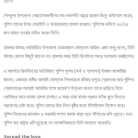
ছেলে।
শৈলকুপা উপজেলা সেচ্ছাসেবকলীগের সহ-সভাপতি আব্দুর রহমান রিংকু অভিযোগ করেন,
পুলিশ তাদের উপর বেআইনি ও অন্যায়ভাবে হামলা করেছে। পুলিশের গুলিতে ৩০/৩৫
জন আহত হওয়ার দাবিও করেন তিনি।
হামলার ঘটনায় নবনির্বাচিত উপজেলা চেয়ারম্যান মোস্তফা আরিফ রেজা মন্নু বলেন, তিনি
ঘটনার কোনো কিছুই জানেন না। হামলার সময় তিনি ঝিনাইদহ সদরে অবস্থান করছিলেন।
এ ব্যাপারে ঝিনাইদহের অতিরিক্ত পুলিশ সুপার (অর্থ ও প্রশাসন) ইমরান জাকারিয়া
জানান, এজাহার নামীয় আসামি মোস্তাক শিকদারকে রবিবার দুপুরে গ্রেফতার করে পুলিশ।
গ্রেফতারের পরপরই আসামির পক্ষে কয়েক’শ উশৃংখল জনতা তাকে ছাড়িয়ে নিতে
জোটবদ্ধ ভাবে থানায় হামলা চালায়। এ সময় তারা থানার প্রধান ফটক খুলে ভিতরে
প্রবেশের চেষ্টা করে। পুলিশ তাদের বাঁধা দিলে বৃষ্টির মতো ইটপাটকেল নিক্ষেপ করে।
পুলিশ নিজেদের জানমাল ও সরকারি সম্পদ রক্ষায় বাধ্য হয়ে শর্টগানের গুলি ছোড়ে। তবে
পুলিশ কত রাউন্ড গুলি ছুড়েছে তা তাৎক্ষনিকভাবে তিনি জানাতে পারেননি।
Spread the love