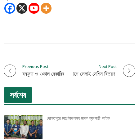
Previous Post
Next Post
P
দিশাবের উদ্যোগে সেলাই মেশিন বিতরণ
বনফুড ও ওভাল বেকারির পাউরুটিতে মিলেছে ক্যানসার সৃষ্টির সহায়ক কেমিক্যাল
o
সর্বশেষ
s
t
দৌলতপুরে টাপেন্টাডলসহ মাদক ব্যবসায়ী আটক
n