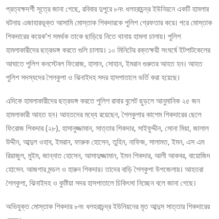
প্রত্যক্ষদর্শী সূত্রে জানা গেছে, রবিবার দুপুরে ৮নং ধলহরাচন্দ্র ইউনিয়নে একটি হামলার
ঘটনায় এজাহারভূক্ত আসামি মোস্তাক শিকদারকে পুলিশ গ্রেফতার করে। পরে মোস্তাক
শিকদারের কয়েক’শ সমর্থক তাকে ছাড়িয়ে নিতে থানায় হামলা চালায়। পুলিশ
হামলাকারীদের ছত্রভঙ্গ করতে গুলি চালায়। ১০ মিনিটের রক্তক্ষয়ী সংঘর্ষে ইটপাটকেলের
আঘাতে পুলিশ কনস্টেবল ফিরোজ, হাসান, সোহান, ইমরান গুরুতর আহত হন। আহত
পুলিশ সদস্যদের শৈলকুপা ও ঝিনাইদহ সদর হাসপাতালে ভর্তি করা হয়েছে।
এদিকে হামলাকারীদের ছত্রভঙ্গ করতে পুলিশ রাবার বুলেট ছুড়লে আনুমানিক ২৫ জন
হামলাকারী আহত হন। আহতদের মধ্যে রয়েছেন, শৈলকুপার কাশেম শিকদারের ছেলে
ফিরোজ শিকদার (২৮), হাসানুজ্জামান, সাত্তার শিকদার, সাইফুদ্দীন, সোনা মিয়া, জালাল
উদ্দীন, আব্দুল ওহাব, ইমরান, ফারুক হোসেন, তুহিন, নাফিজ, সালামত, ইমন, এস এম
রিয়াজুল, মুইম, জান্নাত হোসেন, আসাদুজ্জামান, ইমন শিকদার, আলী আকবর, বায়োজিদ
হোসেন. আজগার মন্ডল ও হারুন শিকদার। তাদের বাড়ি শৈলকুপা উপজেলায়। আহতরা
শৈলকুপা, ঝিনাইদহ ও কুষ্টিয়া সদর হাসপাতালে চিকিৎসা নিচ্ছেন বলে জানা গেছে।
অভিযুক্ত মোস্তাক শিকদার ৮নং ধলহরাচন্দ্র ইউনিয়নের মৃত আব্দুস সাত্তার শিকদারের