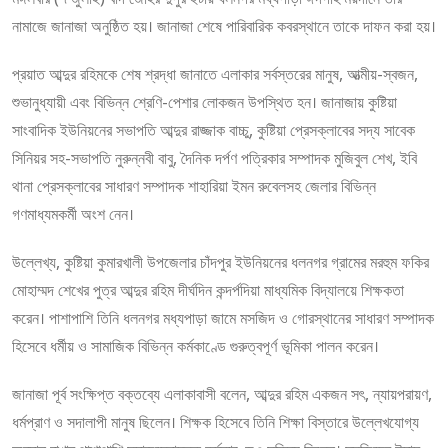
নামাজে জানাজা অনুষ্ঠিত হয়। জানাজা শেষে পারিবারিক কবরস্থানে তাকে দাফন করা হয়।
প্রয়াত আব্দুর রহিমকে শেষ শ্রদ্ধা জানাতে এলাকার সর্বস্তরের মানুষ, আত্মীয়-স্বজন,
শুভানুধ্যায়ী এবং বিভিন্ন শ্রেণি-পেশার লোকজন উপস্থিত হন। জানাজায় কুষ্টিয়া
সাংবাদিক ইউনিয়নের সভাপতি আব্দুর রাজ্জাক বাচ্চু, কুষ্টিয়া প্রেসক্লাবের সদ্য সাবেক
সিনিয়র সহ-সভাপতি নুরুন্নবী বাবু, দৈনিক দর্পণ পত্রিকার সম্পাদক মুজিবুল শেখ, ইবি
থানা প্রেসক্লাবের সাধারণ সম্পাদক শাহারিয়া ইমন রুবেলসহ জেলার বিভিন্ন
গণমাধ্যমকর্মী অংশ নেন।
উল্লেখ্য, কুষ্টিয়া কুমারখালী উপজেলার চাঁদপুর ইউনিয়নের ধলনগর গ্রামের মরহুম ফকির
মোহাম্মদ শেখের পুত্র আব্দুর রহিম দীর্ঘদিন কন্দর্পদিয়া মাধ্যমিক বিদ্যালয়ে শিক্ষকতা
করেন। পাশাপাশি তিনি ধলনগর মধ্যপাড়া জামে মসজিদ ও গোরস্থানের সাধারণ সম্পাদক
হিসেবে ধর্মীয় ও সামাজিক বিভিন্ন কর্মকাণ্ডে গুরুত্বপূর্ণ ভূমিকা পালন করেন।
জানাজা পূর্ব সংক্ষিপ্ত বক্তব্যে এলাকাবাসী বলেন, আব্দুর রহিম একজন সৎ, ন্যায়পরায়ণ,
ধর্মপ্রাণ ও সদালাপী মানুষ ছিলেন। শিক্ষক হিসেবে তিনি শিক্ষা বিস্তারে উল্লেখযোগ্য