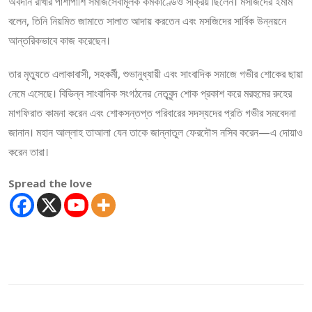
অবদান রাখার পাশাপাশি সমাজসেবামূলক কর্মকাণ্ডেও সক্রিয় ছিলেন। মসজিদের ইমাম
বলেন, তিনি নিয়মিত জামাতে সালাত আদায় করতেন এবং মসজিদের সার্বিক উন্নয়নে
আন্তরিকভাবে কাজ করেছেন।
তার মৃত্যুতে এলাকাবাসী, সহকর্মী, শুভানুধ্যায়ী এবং সাংবাদিক সমাজে গভীর শোকের ছায়া
নেমে এসেছে। বিভিন্ন সাংবাদিক সংগঠনের নেতৃবৃন্দ শোক প্রকাশ করে মরহুমের রুহের
মাগফিরাত কামনা করেন এবং শোকসন্তপ্ত পরিবারের সদস্যদের প্রতি গভীর সমবেদনা
জানান। মহান আল্লাহ তাআলা যেন তাকে জান্নাতুল ফেরদৌস নসিব করেন—এ দোয়াও
করেন তারা।
Spread the love