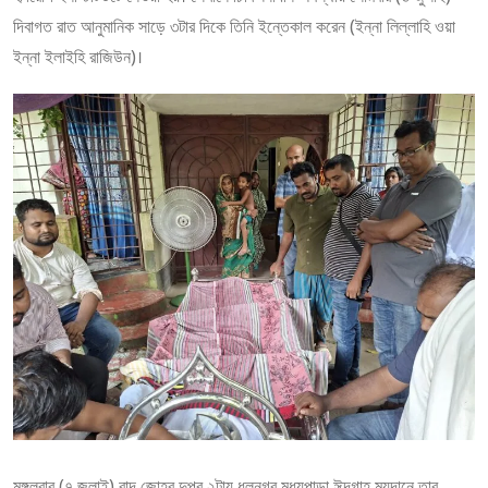
দিবাগত রাত আনুমানিক সাড়ে ৩টার দিকে তিনি ইন্তেকাল করেন (ইন্না লিল্লাহি ওয়া
ইন্না ইলাইহি রাজিউন)।
মঙ্গলবার (৭ জুলাই) বাদ জোহর দুপুর ২টায় ধলনগর মধ্যপাড়া ঈদগাহ ময়দানে তার