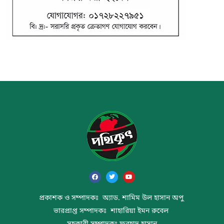
প্রকাশক ও সম্পাদকঃ অ্যাড. শামিম উল হাসান অপু
ভারপ্রাপ্ত সম্পাদকঃ শাহারিয়া ইমন রুবেল