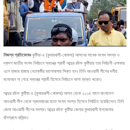
নিজস্ব প্রতিবেদকঃ
কুষ্টিয়া-৪ (কুমারখালী-খোকসা) আসনের সাবেক সংসদ সদস্য ও
দ্বাদশ জাতীয় সংসদ নির্বাচনে স্বতন্ত্র প্রার্থী আব্দুর রউফ কুষ্টিয়ায় তার নির্বাচনী এলাকায়
এলে হাজার হাজার নেতাকর্মীর ভালোবাসায় সিক্ত হন। তিনি আওয়ামী লীগের দলীয়
মনোনয়ন না পেয়ে স্বতন্ত্র প্রার্থী হিসেবে নির্বাচনে আশা ব্যক্ত করেন।
আব্দুর রউফ কুষ্টিয়া-৪ (কুমারখালী-খোকসা) আসন থেকে ২০১৪ সালে বাংলাদেশ
আওয়ামী লীগ থেকে প্রথমবারের মতো সংসদ সদস্য হিসেবে নির্বাচিত হয়েছিলেন। তিনি
জেলা আওয়ামী লীগের সদস্য। আব্দুর রউফ কুষ্টিয়া জেলার কুমারখালী উপজেলার
বাঁশগ্রামে বাসিন্দা।