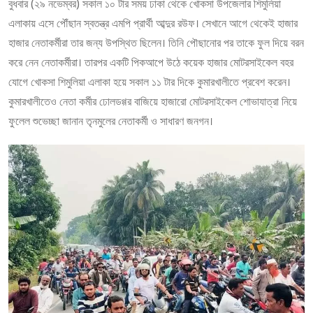
বুধবার (২৯ নভেম্বর) সকাল ১০ টার সময় ঢাকা থেকে খোকসা উপজেলার শিমুলিয়া
এলাকায় এসে পৌঁছান স্বতন্ত্র এমপি প্রার্থী আব্দুর রউফ। সেখানে আগে থেকেই হাজার
হাজার নেতাকর্মীরা তার জন্য উপস্থিত ছিলেন। তিনি পৌছানোর পর তাকে ফুল দিয়ে বরন
করে নেন নেতাকর্মীরা। তারপর একটি পিকআপে উঠে কয়েক হাজার মোটরসাইকেল বহর
যোগে খোকসা শিমুলিয়া এলাকা হয়ে সকাল ১১ টার দিকে কুমারখালীতে প্রবেশ করেন।
কুমারখালীতেও নেতা কর্মীর ঢোলডগ্গর বাজিয়ে হাজারো মোটরসাইকেল শোভাযাত্রা নিয়ে
ফুলেল শুভেচ্ছা জানান তৃনমুলের নেতাকর্মী ও সাধারণ জনগন।