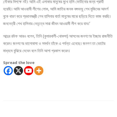
নৌকার বিপক্ষে নই। আমি এই এলাকার মানুষের মুখে হাসি ফোটানোর জন্য প্রার্থী
হয়েছি। আমি আওয়ামী লীগের লোক, আমি জাতির জনক বঙ্গবন্ধু শেখ মুজিবের আদর্শ
বুকে ধারণ করে প্রধানমন্ত্রী শেখ হাসিনার বার্তা মানুষের মাঝে ছড়িয়ে দিতে কাজ করছি।
জননেত্রী শেখ হাসিনার নেতৃত্বে সারা জীবন আওয়ামী লীগ করে যাব।’
আব্দুর রউফ আরও বলেন, তিনি (কুমারখালী-খোকসা) আসনের জনগণের ইচ্ছায় রাজনীতি
করেন। জনগণের ভালোবাসা ও সমর্থন তাঁকে এ পর্যন্ত এনেছে। জনগণ তা ভোটের
মাধ্যমে বুঝিয়ে দেবেন বলে তিনি আশা প্রকাশ করেন।
Spread the love