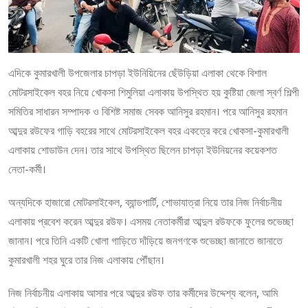
এদিকে কুমারখালী উপজেলার চাপড়া ইউনিয়িনের ছেঁউড়িয়া এলাকা থেকে বিশাল
মোটরসাইকেল বহর নিয়ে খোকসা শিমুলিয়া এলাকায় উপস্থিত হয় কুষ্টিয়া জেলা স্বর্ণ শিল্পী
সমিতির সাধারন সম্পাদক ও বিশিষ্ট সমাজ সেবক আনিসুর রহমান। পরে আনিসুর রহমান
আব্দুর রউফের গাড়ি বহরের সাথে মোটরসাইকেল বহর একত্রে করে খোকসা-কুমারখালী
এলাকায় শোডাউন দেন। তার সাথে উপস্থিত ছিলেন চাপড়া ইউনিয়নের কয়েকশত
নেতা-কর্মী।
অন্যদিকে হাজারো মোটরসাইকেল, ব্যান্ডপার্টি, শোভাযাত্রা নিয়ে তার নিজ নির্বাচনীয়
এলাকায় প্রবেশ করেন আব্দুর রউফ। এসময় নেতাকর্মীরা আব্দুল রউফকে ফুলের শুভেচ্ছা
জানান। পরে তিনি একটি খোলা গাড়িতে দাঁড়িয়ে জনগণকে শুভেচ্ছা জানাতে জানাতে
কুমারখালী শহর ঘুরে তার নিজ এলাকায় পৌঁছান।
নিজ নির্বাচনীয় এলাকায় আসার পরে আব্দুর রউফ তার কর্মীদের উদ্দেশ্য বলেন, আমি