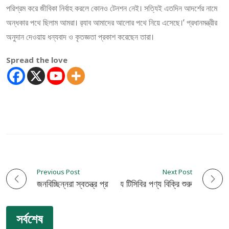
পরিশ্রম করে জীবিকা নির্বাহ করলে কোনও টেনশন নেই। সত্যিই এতদিন আদর্শের নামে
অন্ধকার পথে ছিলাম আমরা। র‌্যাব আমাদের আলোর পথে নিয়ে এসেছে।’ প্রধানমন্ত্রীর
অনুদান দেওয়ায় ধন্যবাদ ও কৃতজ্ঞতা প্রকাশ করেছেন তারা।
Spread the love
Previous Post
Next Post
P
জনবিচ্ছিন্নরা স্বতন্ত্র প্রার্থীকে ভয় পাচ্ছেন: হানিফ
ঝিনাইদহে ভর্তুকি মুল্যে টিসিবির পণ্য বিক্রি শুরু
o
সর্বশেষ
s