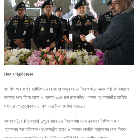
নিজস্ব প্রতিবেদকঃ
র‌্যাপিড অ্যাকশন ব্যাটালিয়নের (র‌্যাব) তত্ত্বাবধানে সিরাজগঞ্জে আত্মসমর্পণের মাধ্যমে
আলোর পথে ফিরে আসা ৭ জেলার ৩১৪ জন চরমপন্থি পেলেন প্রধানমন্ত্রীর আর্থিক
সহায়তা। প্রত্যেককে ১ লাখ করে টাকা দেওয়া হয়েছে।
মঙ্গলবার (১২ ডিসেম্বর) দুপুরে র‌্যাব-১২ সিরাজগঞ্জ সদর দফতরে সিইও মারুফ
হোসেনের সভাপতিত্বে প্রধানমন্ত্রীর ত্রাণ ও কল্যাণ তহবিল অনুদানের চেক বিতরণ
করেন র‌্যাবের মহাপরিচালক (অতিরিক্ত আইজিপি) এম. খুরশীদ হোসেন।