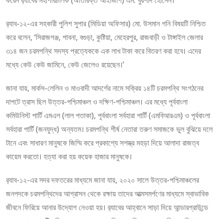
র‌্যাব-১২-এর সহকারী পুলিশ সুপার (মিডিয়া অফিসার) মো. উসমান গনি বিষয়টি নিশ্চিত
করে বলেন, ‘সিরাজগঞ্জ, পাবনা, বগুড়া, কুষ্টিয়া, মেহেরপুর, রাজবাড়ী ও টাঙ্গাইল জেলার
৩১৪ জন চরমপন্থি সদস্য প্রত্যেককে এক লাখ টাকা করে বিতরণ করা হবে। এদের
মধ্যে কেউ কেউ জামিনে, কেউ জেলেও রয়েছেন।’
জানা যায়, মার্কস-লেলিন ও মাওবাদী আদর্শের নামে সক্রিয় ১৪টি চরমপন্থি সংগঠনের
দাপটে ত্রাস ছিল উত্তর-পশ্চিমাঞ্চল ও দক্ষিণ-পশ্চিমাঞ্চল। এর মধ্যে পূর্ববাংলা
কমিউনিস্ট পার্টি এমএল (লাল পতাকা), পূর্ববাংলা সর্বহারা পার্টি (এমবিআরএম) ও পূর্ববাংলা
সর্বহারা পার্টি (জনযুদ্ধ) অন্যতম। চরমপন্থি শীর্ষ নেতারা তরুণ সমাজকে ভুল বুঝিয়ে দলে
টানে এবং সাধারণ মানুষকে জিম্মি করে প্রকাশ্যে সশস্ত্র মহড়া দিয়ে আলাদা রাজত্ব
কায়েম করতো। হত্যা করা হয় কয়েক হাজার মানুষকে।
র‌্যাব-১২-এর সদর দফতরের মাধ্যমে জানা যায়, ২০২০ সালে উত্তর-পশ্চিমাঞ্চলের
জনপদকে চরমপন্থিদের আগ্রাসন থেকে রক্ষায় তাদের আত্মসমর্পণের মাধ্যমে স্বাভাবিক
জীবনে ফিরিয়ে আনার উদ্যোগ নেওয়া হয়। র‌্যাবের আহ্বানে সাড়া দিয়ে আন্ডারগ্রাউন্ডে