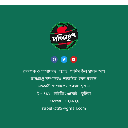
প্রকাশক ও সম্পাদকঃ অ্যাড. শামিম উল হাসান অপু
ভারপ্রাপ্ত সম্পাদকঃ শাহারিয়া ইমন রুবেল
সহকারী সম্পাদকঃ ফরহাদ হাসান
ই – ৪৪২ , হাউজিং এস্টেট , কুষ্টিয়া
০১৭৩৩ – ১২৮৮২২
rubelkst85@gmail.com