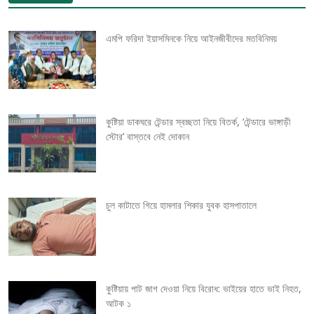
t
এমপি ফরিদা ইয়াসমিনকে নিয়ে আইনজীবীদের মতবিনিময়
n
a
v
কুষ্টিয়া ডাকঘরে টেন্ডার স্বচ্ছতা নিয়ে বিতর্ক, ‘টেন্ডারে ভাঙ্গাড়ী
স্টোর’ বাস্তবে নেই দোকান
i
g
চুল কাটাতে গিয়ে হামলার শিকার যুবক হাসপাতালে
a
t
i
কুষ্টিয়ায় পাট জাগ দেওয়া নিয়ে বিরোধ: ভাইয়ের হাতে ভাই নিহত,
o
আটক ১