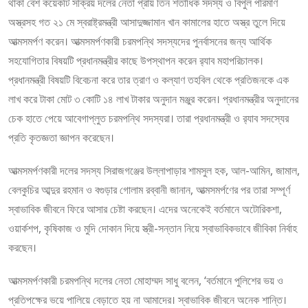
থাকা বেশ কয়েকটি সক্রিয় দলের নেতা প্রায় তিন শতাধিক সদস্য ও বিপুল পরিমাণ
অস্ত্রসহ গত ২১ মে স্বরাষ্ট্রমন্ত্রী আসাদুজ্জামান খান কামালের হাতে অস্ত্র তুলে দিয়ে
আত্মসমর্পণ করেন। আত্মসমর্পণকারী চরমপন্থি সদস্যদের পুনর্বাসনের জন্য আর্থিক
সহযোগিতার বিষয়টি প্রধানমন্ত্রীর কাছে উপস্থাপন করেন র‌্যাব মহাপরিচালক।
প্রধানমন্ত্রী বিষয়টি বিবেচনা করে তার ত্রাণ ও কল্যাণ তহবিল থেকে প্রতিজনকে এক
লাখ করে টাকা মোট ৩ কোটি ১৪ লাখ টাকার অনুদান মঞ্জুর করেন। প্রধানমন্ত্রীর অনুদানের
চেক হাতে পেয়ে আবেগাপ্লুত চরমপন্থি সদস্যরা। তারা প্রধানমন্ত্রী ও র‌্যাব সদস্যের
প্রতি কৃতজ্ঞতা জ্ঞাপন করেছেন।
আত্মসমর্পণকারী দলের সদস্য সিরাজগঞ্জের উল্লাপাড়ার শামসুল হক, আল-আমিন, জামাল,
বেলকুচির আব্দুর রহমান ও বগুড়ার গোলাম রব্বানী জানান, আত্মসমর্পণের পর তারা সম্পূর্ণ
স্বাভাবিক জীবনে ফিরে আসার চেষ্টা করছেন। এদের অনেকেই বর্তমানে অটোরিকশা,
ওয়ার্কশপ, কৃষিকাজ ও মুদি দোকান দিয়ে স্ত্রী-সন্তান নিয়ে স্বাভাবিকভাবে জীবিকা নির্বাহ
করছেন।
আত্মসমর্পণকারী চরমপন্থি দলের নেতা মোহাম্মদ সাধু বলেন, ‘বর্তমানে পুলিশের ভয় ও
প্রতিপক্ষের ভয়ে পালিয়ে বেড়াতে হয় না আমাদের। স্বাভাবিক জীবনে অনেক শান্তি।