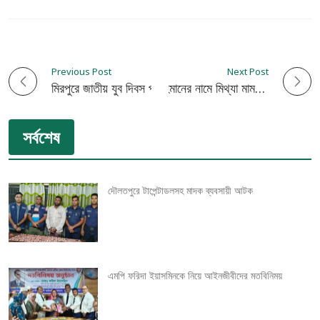
Previous Post
Next Post
P
মিরপুরে জাতীয় যুব দিবস পালিত
খালেদা জিয়া ও তারেক রহমানের নামে মিথ্যা মামলা প্রত্যাহার করতে হবে- আব্দুল মোনায়েম মুন্না
o
সর্বশেষ
s
t
দৌলতপুরে টাপেন্টাডলসহ মাদক ব্যবসায়ী আটক
n
a
v
এমপি ফরিদা ইয়াসমিনকে নিয়ে আইনজীবীদের মতবিনিময়
i