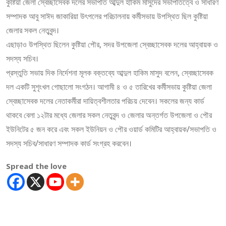
কুষ্টিয়া জেলা স্বেচ্ছাসেবক দলের সভাপতি আব্দুল হাকিম মাসুদের সভাপতিত্বে ও সাধারণ
সম্পাদক আবু সাঈদ জাকারিয়া উৎপলের পরিচালনায় কর্মীসভায় উপস্থিত ছিল কুষ্টিয়া
জেলার সকল নেতৃবৃন্দ।
এছাড়াও উপস্থিত ছিলেন কুষ্টিয়া পৌর, সদর উপজেলা স্বেচ্ছাসেবক দলের আহ্বায়ক ও
সদস্য সচিব।
প্রস্তুতি সভায় দিক নির্দেশনা মূলক বক্তব্যে আব্দুল হাকিম মাসুদ বলেন, স্বেচ্ছাসেবক
দল একটি সুশৃংখল গোছালো সংগঠন। আগামী ৪ ও ৫ তারিখের কর্মীসভায় কুষ্টিয়া জেলা
স্বেচ্ছাসেবক দলের নেতাকর্মীরা দায়িত্বশীলতার পরিচয় দেবেন। সকলের জন্য কার্ড
থাকবে বেলা ১২টার মধ্যে জেলার সকল নেতৃবৃন্দ ও জেলার অন্তর্গত উপজেলা ও পৌর
ইউনিটের ৫ জন করে এবং সকল ইউনিয়ন ও পৌর ওয়ার্ড কমিটির আহ্বায়ক/সভাপতি ও
সদস্য সচিব/সাধারণ সম্পাদক কার্ড সংগ্রহ করবেন।
Spread the love