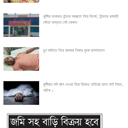
g
কুষ্টিয়া ডাকঘরে টেন্ডার স্বচ্ছতা নিয়ে বিতর্ক, ‘টেন্ডারে ভাঙ্গাড়ী
a
স্টোর’ বাস্তবে নেই দোকান
t
i
চুল কাটাতে গিয়ে হামলার শিকার যুবক হাসপাতালে
o
n
কুষ্টিয়ায় পাট জাগ দেওয়া নিয়ে বিরোধ: ভাইয়ের হাতে ভাই নিহত,
আটক ১