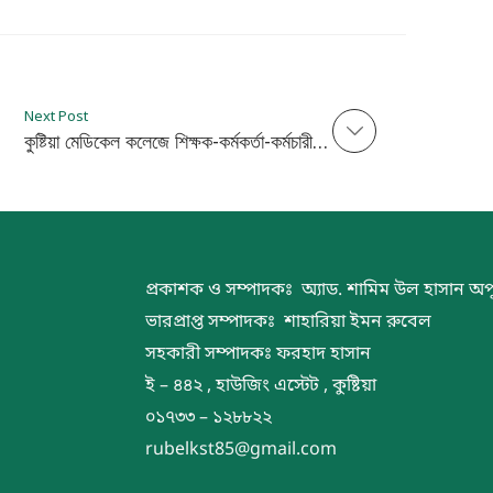
Next Post
কুষ্টিয়া মেডিকেল কলেজে শিক্ষক-কর্মকর্তা-কর্মচারীদের সঙ্গে এমপি ফরিদা ইয়াসমিনের মতবিনিময় সভা
প্রকাশক ও সম্পাদকঃ অ্যাড. শামিম উল হাসান অপ
ভারপ্রাপ্ত সম্পাদকঃ শাহারিয়া ইমন রুবেল
সহকারী সম্পাদকঃ ফরহাদ হাসান
ই – ৪৪২ , হাউজিং এস্টেট , কুষ্টিয়া
০১৭৩৩ – ১২৮৮২২
rubelkst85@gmail.com