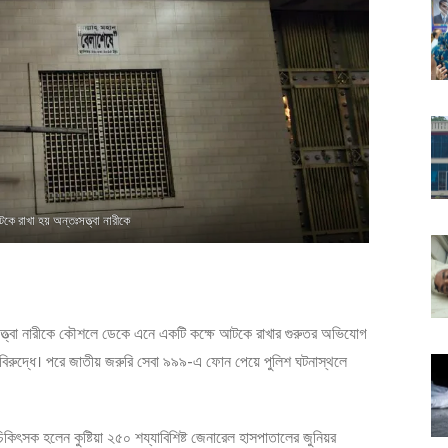
টকে রাখা হয় অন্তঃসত্ত্বা নারীকে
তঃসত্ত্বা নারীকে কৌশলে ডেকে এনে একটি কক্ষে আটকে রাখার গুরুতর অভিযোগ
র বিরুদ্ধে। পরে জাতীয় জরুরি সেবা ৯৯৯-এ ফোন পেয়ে পুলিশ ঘটনাস্থলে
কিৎসক হলেন কুষ্টিয়া ২৫০ শয্যাবিশিষ্ট জেনারেল হাসপাতালের জুনিয়র