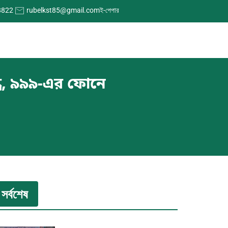
8822
rubelkst85@gmail.com
ই-পেপার
্ধে, ৯৯৯-এর ফোনে
সর্বশেষ