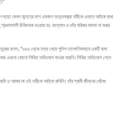
ই।”
্রমাণ ছাড়া কেবল সন্দেহের বশে একজন অন্তঃসত্ত্বা নারীকে এভাবে আটকে রাখা
ু প্রভাবশালী চিকিৎসক হওয়ায় ডা. কল্লোল ও তাঁর পরিবার মামলা না করার
 মাতুব্বর বলেন, “৯৯৯ থেকে তথ্য পেয়ে পুলিশ তাৎক্ষণিকভাবে একটি বাসা
 এ ঘটনায় এখনো কোনো লিখিত অভিযোগ পাওয়া যায়নি। লিখিত অভিযোগ পেলে
ি ও আমার মা ওই নারীকে আটকে রাখিনি। তাঁর স্বামী জীবনের খোঁজে