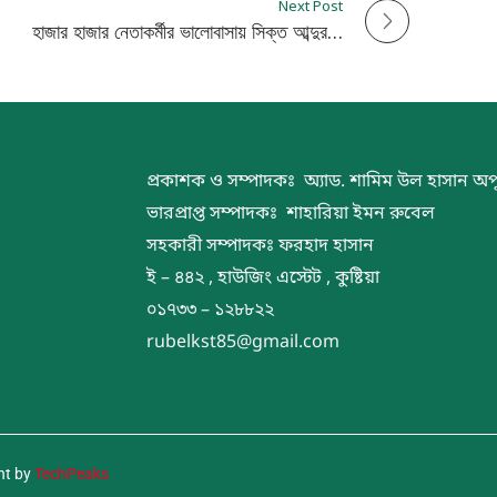
Next Post
হাজার হাজার নেতাকর্মীর ভালোবাসায় সিক্ত আব্দুর রউফ
প্রকাশক ও সম্পাদকঃ অ্যাড. শামিম উল হাসান অপ
ভারপ্রাপ্ত সম্পাদকঃ শাহারিয়া ইমন রুবেল
সহকারী সম্পাদকঃ ফরহাদ হাসান
ই – ৪৪২ , হাউজিং এস্টেট , কুষ্টিয়া
০১৭৩৩ – ১২৮৮২২
rubelkst85@gmail.com
nt by
TechPeaks