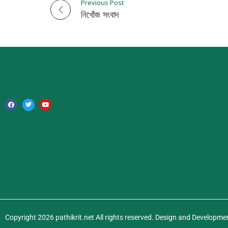
Previous Post
P
নিখোঁজ সংবাদ
o
s
t
n
a
v
i
g
a
Copyright 2026 pathikrit.net All rights reserved. Design and Developme