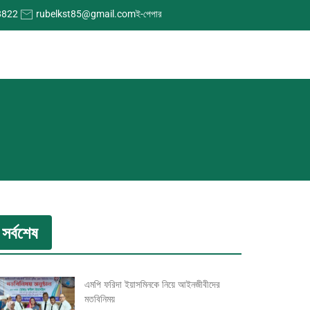
8822
rubelkst85@gmail.com
ই-পেপার
সর্বশেষ
এমপি ফরিদা ইয়াসমিনকে নিয়ে আইনজীবীদের
মতবিনিময়