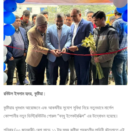
রবিউল ইসলাম হৃদয়, কুষ্টিয়া :
কুষ্টিয়ায় ধুমধাম আয়োজনে এবং আকর্ষনীয় সুযোগ সুবিধা নিয়ে নতুনভাবে মার্সেল
কোম্পানীর নতুন ডিস্ট্রিবিউটর শোরুম “বন্ধু ইলেকট্রনিক্স” এর উদ্বোধন হয়েছে।
শনিবার (২০ জানুয়ারী) বেলা সাড়ে ১১ টার সময় কুষ্টিয়া শহরতলীর লাহিনী বটতলাতে এই