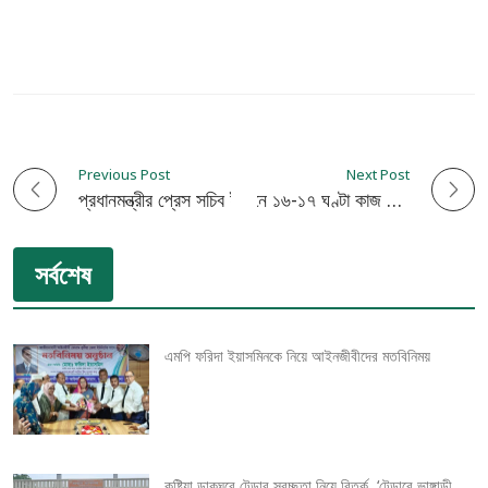
Previous Post
Next Post
P
প্রধানমন্ত্রীর প্রেস সচিব ইহসানুল করিমের সুস্থতা কামনায় কেপিসি’র দোয়া মাহফিল
প্রধানমন্ত্রী এ বয়সেও দিনে ১৬-১৭ ঘণ্টা কাজ করতে পারেন : সমাজকল্যাণ মন্ত্রী
o
সর্বশেষ
s
t
এমপি ফরিদা ইয়াসমিনকে নিয়ে আইনজীবীদের মতবিনিময়
n
a
v
কুষ্টিয়া ডাকঘরে টেন্ডার স্বচ্ছতা নিয়ে বিতর্ক, ‘টেন্ডারে ভাঙ্গাড়ী