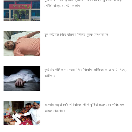
স্টোর’ বাস্তবে নেই দোকান
i
g
চুল কাটাতে গিয়ে হামলার শিকার যুবক হাসপাতালে
a
t
i
কুষ্টিয়ায় পাট জাগ দেওয়া নিয়ে বিরোধ: ভাইয়ের হাতে ভাই নিহত,
o
আটক ১
n
অসহায় সন্ধ্যা দে’র পরিবারের পাশে কুষ্টিয়া চেম্বারের পরিচালক
কাজল মাজমাদার