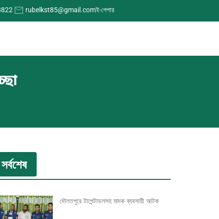
8822
rubelkst85@gmail.com
ই-পেপার
্ছা
সর্বশেষ
দৌলতপুরে টাপেন্টাডলসহ মাদক ব্যবসায়ী আটক