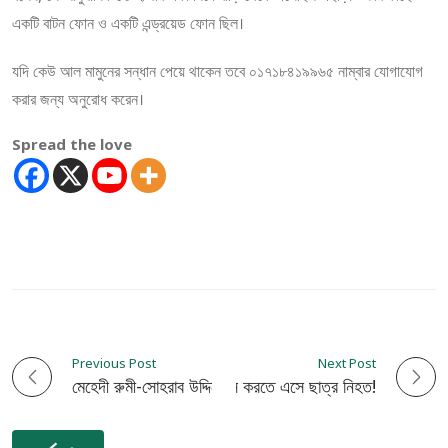
একটি বাটন ফোন ও একটি এন্ড্রয়েড ফোন ছিল।
যদি কেউ আল মামুনের সন্ধান পেয়ে থাকেন তবে ০১৭১৮৪১৯৯৬৫ নাম্বার যোগাযোগ
করার জন্য অনুরোধ করেন।
Spread the love
Previous Post
Next Post
P
মেহেদী রুমী-সোহরাব উদ্দিনের মুক্তি
কুষ্টিয়ায় ড্রাইভিং লাইসেন্স করতে এসে ছাত্র নিহত!
o