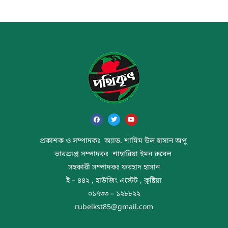
প্রকাশক ও সম্পাদকঃ অ্যাড. শামিম উল হাসান অপু
ভারপ্রাপ্ত সম্পাদকঃ শাহারিয়া ইমন রুবেল
সহকারী সম্পাদকঃ ফরহাদ হাসান
ই – ৪৪২ , হাউজিং এস্টেট , কুষ্টিয়া
০১৭৩৩ – ১২৮৮২২
rubelkst85@gmail.com