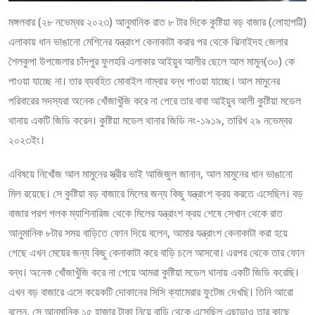
মঙ্গলবার (২৮ নভেম্বর ২০২৩) আনুমানিক রাত ৮ টার দিকে কুষ্টিয়া বড় বাজার (লোহাপট্টি)
এলাকায় ধান ভাঙানো মেশিনের যন্ত্রাংশ কেনাকাটা করার পর থেকে ঝিনাইদহ জেলার
শৈলকুপা উপজেলার চাঁদপুর ফুলহরি এলাকার আইয়ুব আলীর ছেলে আল মামুন(৩০) কে
পাওয়া যাচ্ছে না। তার ব্যবহিত মোবাইল নাম্বার বন্ধ পাওয়া যাচ্ছে। আল মামুনের
পরিবারের সদস্যরা অনেক খোঁজাখুঁজি করে না পেরে তার বাবা আইয়ুব আলী কুষ্টিয়া মডেল
থানায় একটি জিডি করেন। কুষ্টিয়া মডেল থানার জিডি নং-১৯১৯, তারিখ ২৯ নভেম্বর
২০২৩ইং।
এবিষয়ে নিখোঁজ আল মামুনের স্ত্রীর ভাই আজিজুল জানান, আল মামুনের ধান ভাঙানো
মিল রয়েছে। সে কুষ্টিয়া বড় বাজারে মিলের জন্য কিছু যন্ত্রাংশ ক্রয় করতে এসেছিল। বড়
বাজার পরশ পলক ম্যাশিনারিজ থেকে মিলের যন্ত্রাংশ ক্রয় শেষে সেখান থেকে রাত
আনুমানিক ৮টার সময় বাড়িতে ফোন দিয়ে বলেন, আমার যন্ত্রাংশ কেনাকাটা করা হয়ে
গেছে এখন মেয়ের জন্য কিছু কেনাকাটা করে বাড়ি চলে আসবো। এরপর থেকে তার ফোন
বন্ধ। অনেক খোঁজাখুঁজি করে না পেয়ে আমরা কুষ্টিয়া মডেল থানায় একটি জিডি করেছি।
এখন বড় বাজারে এসে কয়েকটি দোকানের সিসি ক্যামেরার ফুটেজ দেখছি। তিনি আরো
বলেন, সে আনুমানিক ১৫ হাজার টাকা নিয়ে বাড়ি থেকে এসেছিল এছাড়াও তার কাছে