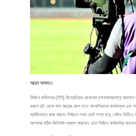
আব্দুস সালাম।।
নির্বাচন কমিশনার (ইসি) বিগ্রেডিয়ার জেনারেল (অবসরপ্রাপ্ত) আহসান 
করলে দুই থেকে সাত বছরের জেল হবে। সাংবাদিকদের কার্যবান্ধব এবং স
স্বাধীনভাবে কাজ করবে। নির্বাচনে যখন ভোট গণনা হবে, সেটাও ভিডিও ক
আপনারা সঠিক জিনিসটা প্রকাশ করবেন। এতে নির্বাচন কর্মকর্তারা সচেত