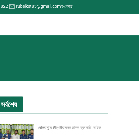
8822
rubelkst85@gmail.com
ই-পেপার
সর্বশেষ
দৌলতপুরে টাপেন্টাডলসহ মাদক ব্যবসায়ী আটক