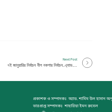
Next Post
৭ই জানুয়ারির নির্বাচন নীল নকশার নির্বাচন..এ্যাড. অপু
প্রকাশক ও সম্পাদকঃ অ্যাড. শামিম উল হাসান অপ
ভারপ্রাপ্ত সম্পাদকঃ শাহারিয়া ইমন রুবেল