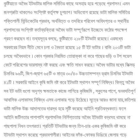
কুষ্টিয়াতে অবৈধ ইটভাটার মালিক সমিতির কাছে অসহায় হয়ে পড়েছে প্রশাসন। এমন
জনশ্রুতি থাকলেও সংশ্লিষ্ট কর্তৃপক্ষ চুপচাপ। অভিযোগ রয়েছে ভাটা মালিক সমিতির
শক্তিশালী সিন্ডিকেটের প্রভাব, অর্থবিত্ত ও তদবিরে পরিবেশ অধিদপ্তর ও স্থানীয়
প্রশাসনের সংশ্লিষ্ট কর্তাব্যক্তিরা অবৈধ ভাটা সম্পূর্ণরূপে উচ্ছেদে কঠোর পদক্ষেপ
গ্রহণ করছেন না। তথ্যসূত্র বলছে, কুষ্টিয়াতে ২১৮টি ইটভাটা রয়েছে। এরমধ্যে
সরকারের নিয়ম নীতি মেনে চলা ও বৈধতা রয়েছে ১৫ টি ইট ভাটার । বাকি ২০৩টি ভাটা
চলছে অবৈধভাবে । কোন প্রকার নিয়মিত তোয়াক্কা না করে গাছের গুড়ি ও টপ সয়েল
কেটে পরিবেশের ভারসাম্য নষ্ট করছে এবং ক্ষতি সাধন করছে। অবৈধ ভাটার মধ্যে ফিক্সড্
চিমনির ৯৬টি, জিগ-জ্যাগ ৬৫টি ও মাত্র ৩০/৪০ উচ্চতাসম্পন্ন ড্রাম চিমনির ইটভাটা
৪১টি । সরকারি আইনে কৃষি জমি নষ্ট করে ইটভাটা স্থাপন সম্পূর্ণ নিষিদ্ধ। কিন্তু অবৈধ
সব ইট ভাটা গুলো অদৃশ্য ক্ষমতাকে কাজে লাগিয়ে কৃষিজমি , স্কুলের পাশে, ঘনবসতিপূর্ণ
আবাসিক এলাকাসহ নিষিদ্ধ এসব এলাকায় গড়ে উঠেছে। সূত্রে আরও জানা যায়,কতিপয়
ভাটা মালিক উচ্চ আদালতের দারস্থ হয়ে সৃষ্টি করেছে আইনি প্রতিবন্ধকতা। ফলে
আইনি জটিলতার পাশাপাশি প্রশাসনিক নির্লিপ্ততায় অবৈধ ইটভাটা বন্ধসহ থামছে না
গাছপালা নিধন তৎপরতা। প্রতিটি ইটভাটার জন্য তিন-চার একর কৃষিজমি নষ্ট করে
ইটভাটা স্থাপন করেছে প্রভাবশালীরা। আইনের ফাঁক-ফোকর ডিঙিয়ে জেলায় গড়ে