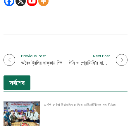
Previous Post
Next Post
P
অবৈধ ট্রলির ধাক্কায় শিশু মৃত্যুর ঘটনায় কঠোর আন্দোলনের ঘোষণা দিলেন শাহারিয়া ইমন রুবেল
ইসলামী বিশ্ববিদ্যালয়ের ভিসি ও প্রোভিসি’র সাথে পদ বঞ্চিত বিএনপি নেতৃবৃন্দের বৈঠক
o
সর্বশেষ
s
t
এমপি ফরিদা ইয়াসমিনকে নিয়ে আইনজীবীদের মতবিনিময়
n
a