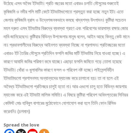
উঠেছে এসব অবৈধ ইটভাটা। প্রতি বছরের মতো এবারও চলতি মৌসুমের শুরুতেই
কৃষিজমি ও নদীর পলি মাটি কেটে ইটভাটাগুলোতে প্রস্তুত করা হচ্ছে নতুন ইট। এতে
জেলায় কৃষিজমি হ্রাস ও উদ্বেগজনকভাবে কমছে খাদ্যশস্য উৎপাদন। কুষ্টিয়া সচেতন
মহল দ্রুত এসব ইটভাটার বিরুদ্ধে ব্যবস্থা গ্রহণ এবং পরিবেশের ভারসাম্য রক্ষার জোর
দাবি জানিয়েছেন। কুষ্টিয়ার বিভিন্ন উপজেলার মানুষ বলেন, আইন আছে কিন্তু কেউ মানে
না। প্রভাবশালীদের বিরুদ্ধে আইনগত ব্যবস্থা নিচ্ছে না প্রশাসন। প্রতিবছরের মতো
এবারও ইট তৈরির মৌসুমে প্রতিদিন ফসলি জমির মাটি ইটভাটায় নিয়ে যাওয়া হচ্ছে। এ
কারণে আবাদি জমির পরিমাণ কমে যাচ্ছে। এছাড়া ফসলি জমিতে গড়ে তোলা হয়েছে
ইটভাটা। ধোঁয়া ও ধুলাবালির কারণে ফসল ও পরিবেশ নষ্ট হচ্ছে। লাইসেন্সবিহীন
ইটভাটাগুলো প্রশাসনসহ অন্যান্যদের ম্যানেজ করে চালানো হয়। তা না হলে এই
অবৈধ্য ইটভাটাগুলো প্রতিবছর চালুই হতো না। আর এগুলো চালু হতে বিভিন্ন জায়গায়
ম্যানেজ করে এই ইটভাটা মালিক সমিতি। এ বিষয়ে কুষ্টিয়া পরিবেশ অধিদপ্তরের সিনিয়র
কেমিস্ট মোঃ হাবিবুল বাশারের মুঠোফোনে যোগাযোগ করা হলে তিনি ফোন রিসিভ
করেননি। (চলমান)
Spread the love