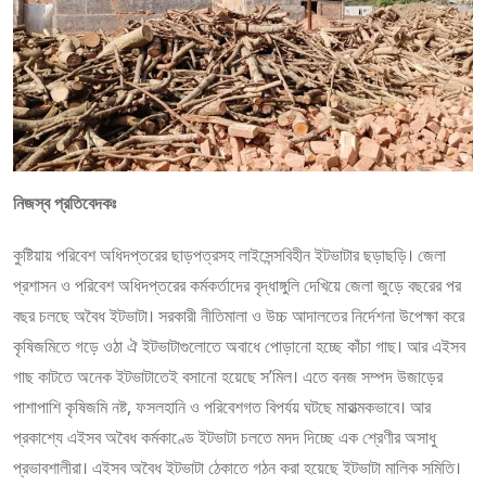
নিজস্ব প্রতিবেদকঃ
কুষ্টিয়ায় পরিবেশ অধিদপ্তরের ছাড়পত্রসহ লাইসেন্সবিহীন ইটভাটার ছড়াছড়ি। জেলা
প্রশাসন ও পরিবেশ অধিদপ্তরের কর্মকর্তাদের বৃদ্ধাঙ্গুলি দেখিয়ে জেলা জুড়ে বছরের পর
বছর চলছে অবৈধ ইটভাটা। সরকারী নীতিমালা ও উচ্চ আদালতের নির্দেশনা উপেক্ষা করে
কৃষিজমিতে গড়ে ওঠা ঐ ইটভাটাগুলোতে অবাধে পোড়ানো হচ্ছে কাঁচা গাছ। আর এইসব
গাছ কাটতে অনেক ইটভাটাতেই বসানো হয়েছে স’মিল। এতে বনজ সম্পদ উজাড়ের
পাশাপাশি কৃষিজমি নষ্ট, ফসলহানি ও পরিবেশগত বিপর্যয় ঘটছে মারাত্মকভাবে। আর
প্রকাশ্যে এইসব অবৈধ কর্মকাণ্ডে ইটভাটা চলতে মদদ দিচ্ছে এক শ্রেণীর অসাধু
প্রভাবশালীরা। এইসব অবৈধ ইটভাটা ঠেকাতে গঠন করা হয়েছে ইটভাটা মালিক সমিতি।