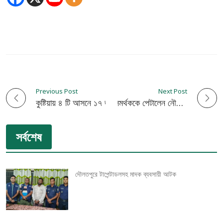
Previous Post
Next Post
P
কুষ্টিয়ায় ৪ টি আসনে ১৭ জনের মনোনয়ন বাতিল
কুষ্টিয়ায় স্বতন্ত্র প্রার্থীর সমর্থককে পেটালেন নৌকার সমর্থকরা
o
সর্বশেষ
s
t
দৌলতপুরে টাপেন্টাডলসহ মাদক ব্যবসায়ী আটক
n
a