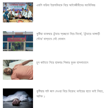
v
এমপি ফরিদা ইয়াসমিনকে নিয়ে আইনজীবীদের মতবিনিময়
i
g
কুষ্টিয়া ডাকঘরে টেন্ডার স্বচ্ছতা নিয়ে বিতর্ক, ‘টেন্ডারে ভাঙ্গাড়ী
a
স্টোর’ বাস্তবে নেই দোকান
t
i
চুল কাটাতে গিয়ে হামলার শিকার যুবক হাসপাতালে
o
n
কুষ্টিয়ায় পাট জাগ দেওয়া নিয়ে বিরোধ: ভাইয়ের হাতে ভাই নিহত,
আটক ১