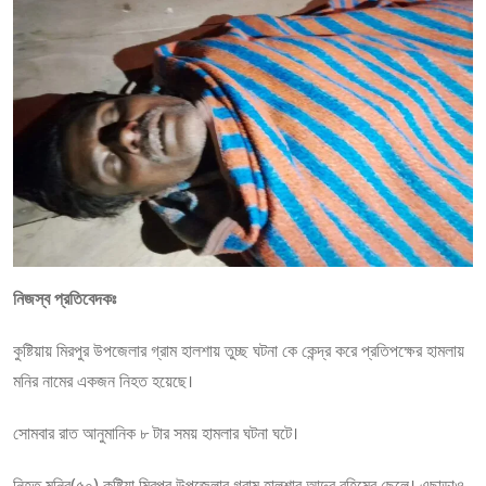
নিজস্ব প্রতিবেদকঃ
কুষ্টিয়ায় মিরপুর উপজেলার গ্রাম হালশায় তুচ্ছ ঘটনা কে কেন্দ্র করে প্রতিপক্ষের হামলায়
মনির নামের একজন নিহত হয়েছে।
সোমবার রাত আনুমানিক ৮ টার সময় হামলার ঘটনা ঘটে।
নিহত মনির(৫০) কুষ্টিয়া মিরপুর উপজেলার গ্রাম হালশার আব্দুর রহিমের ছেলে। এছাড়াও