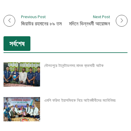
Previous Post
Next Post
P
জিয়াউর রহমানের ৮৯ তম জন্মদিনে মসজিদে দোয়া
জন্মদিনে ভিন্নধর্মী আয়োজন
o
সর্বশেষ
s
t
দৌলতপুরে টাপেন্টাডলসহ মাদক ব্যবসায়ী আটক
n
a
v
এমপি ফরিদা ইয়াসমিনকে নিয়ে আইনজীবীদের মতবিনিময়
i
g