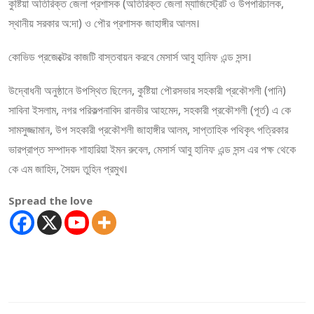
কুষ্টিয়া অতিরিক্ত জেলা প্রশাসক (অতিরিক্ত জেলা ম্যাজিস্ট্রেট ও উপপরিচালক,
স্থানীয় সরকার অ:দা) ও পৌর প্রশাসক জাহাঙ্গীর আলম।
কোভিড প্রজেক্টের কাজটি বাস্তবায়ন করবে মেসার্স আবু হানিফ এন্ড সন্স।
উদ্বোধনী অনুষ্ঠানে উপস্থিত ছিলেন, কুষ্টিয়া পৌরসভার সহকারী প্রকৌশলী (পানি)
সাবিনা ইসলাম, নগর পরিকল্পনাবিদ রানভীর আহমেদ, সহকারী প্রকৌশলী (পূর্ত) এ কে
সামসুজ্জামান, উপ সহকারী প্রকৌশলী জাহাঙ্গীর আলম, সাপ্তাহিক পথিকৃৎ পত্রিকার
ভারপ্রাপ্ত সম্পাদক শাহারিয়া ইমন রুবেল, মেসার্স আবু হানিফ এন্ড সন্স এর পক্ষ থেকে
কে এম জাহিদ, সৈয়দ তুহিন প্রমুখ।
Spread the love