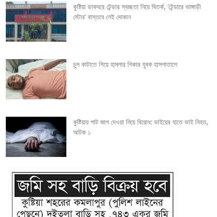
কুষ্টিয়া ডাকঘরে টেন্ডার স্বচ্ছতা নিয়ে বিতর্ক, ‘টেন্ডারে ভাঙ্গাড়ী
a
স্টোর’ বাস্তবে নেই দোকান
t
i
চুল কাটাতে গিয়ে হামলার শিকার যুবক হাসপাতালে
o
n
কুষ্টিয়ায় পাট জাগ দেওয়া নিয়ে বিরোধ: ভাইয়ের হাতে ভাই নিহত,
আটক ১