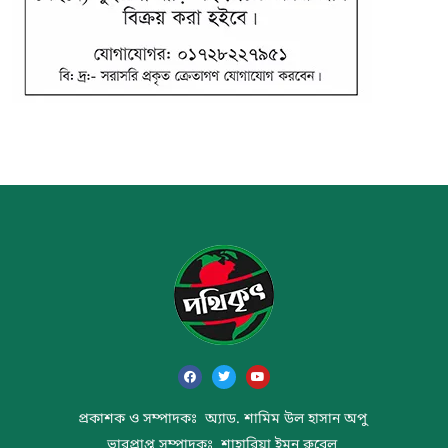
প্রকাশক ও সম্পাদকঃ অ্যাড. শামিম উল হাসান অপু
ভারপ্রাপ্ত সম্পাদকঃ শাহারিয়া ইমন রুবেল